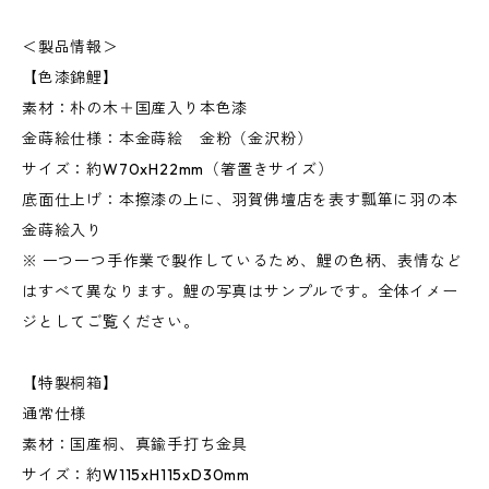
＜製品情報＞
【色漆錦鯉】
素材：朴の木＋国産入り本色漆
金蒔絵仕様：本金蒔絵 金粉（金沢粉）
サイズ：約W70xH22mm（箸置きサイズ）
底面仕上げ：本擦漆の上に、羽賀佛壇店を表す瓢箪に羽の本
金蒔絵入り
※ 一つ一つ手作業で製作しているため、鯉の色柄、表情など
はすべて異なります。鯉の写真はサンプルです。全体イメー
ジとしてご覧ください。
【特製桐箱】
通常仕様
素材：国産桐、真鍮手打ち金具
サイズ：約W115xH115xD30mm