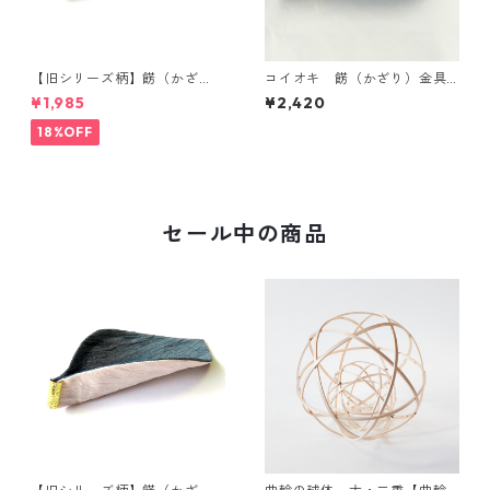
【旧シリーズ柄】餝（かざ
コイオキ 餝（かざり）金具
り）金具付き 小千谷縮コース
付き 小千谷縮コースター（単
¥1,985
¥2,420
ター（単品）
品）
18%OFF
セール中の商品