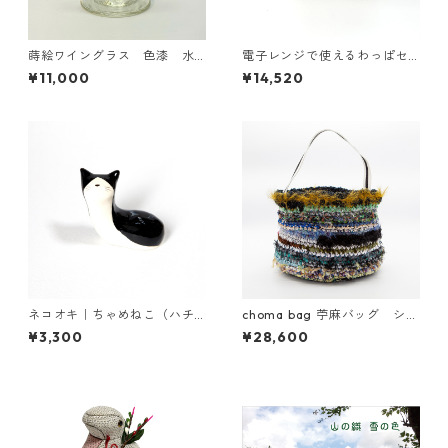
蒔絵ワイングラス 色漆 水
電子レンジで使えるわっぱセ
草
イロ 4寸深型
¥11,000
¥14,520
ネコオキ｜ちゃめねこ（ハチ
choma bag 苧麻バッグ ショ
ワレ）【受注生産・予約受付
ルダートート （ブルー系）
¥3,300
¥28,600
中】