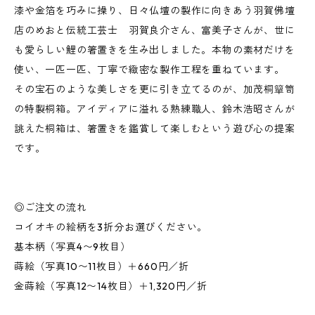
漆や金箔を巧みに操り、日々仏壇の製作に向きあう羽賀佛壇
店のめおと伝統工芸士 羽賀良介さん、富美子さんが、世に
も愛らしい鯉の箸置きを生み出しました。本物の素材だけを
使い、一匹一匹、丁寧で緻密な製作工程を重ねています。
その宝石のような美しさを更に引き立てるのが、加茂桐簞笥
の特製桐箱。アイディアに溢れる熟練職人、鈴木浩昭さんが
誂えた桐箱は、箸置きを鑑賞して楽しむという遊び心の提案
です。
◎ご注文の流れ
コイオキの絵柄を3折分お選びください。
基本柄（写真4〜9枚目）
蒔絵（写真10〜11枚目）＋660円／折
金蒔絵（写真12〜14枚目）＋1,320円／折