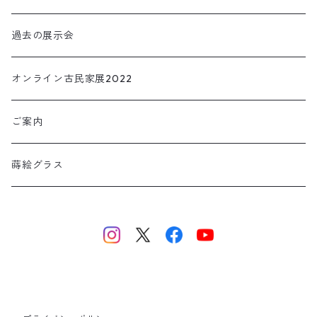
小物・インテリア
過去の展示会
TORIOKI トリオキ
オンライン古民家展2022
ご案内
蒔絵グラス