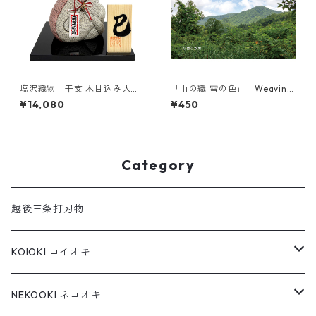
塩沢織物 干支 木目込み人形
「山の織 雪の色」 Weaving
巳
Mountain, Coloring Snow 展
¥14,080
¥450
示会パンフレット
Category
越後三条打刃物
KOIOKI コイオキ
コイオキ in 特製桐箱
NEKOOKI ネコオキ