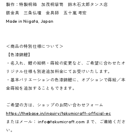
製作：特製桐箱 加茂桐簞笥 鈴木石太郎タンス店
錺金具 三条仏壇 金具師 五十嵐 考宏
Made in Niigata, Japan
＜商品の特別仕様について＞
【色漆錦鯉】
・名入れ、鯉の絵柄・蒔絵の変更など、ご希望に合わせたオ
リジナル仕様も別途追加料金にてお受けいたします。
・基本バリエーションの色漆錦鯉に、オプションで蒔絵／本
金蒔絵を追加することもできます。
ご希望の方は、ショップのお問い合わせフォーム
https://thebase.in/inquiry/takumicraft-official-ec
またはメール：
info@takumicraft.com
まで、ご連絡くださ
い。