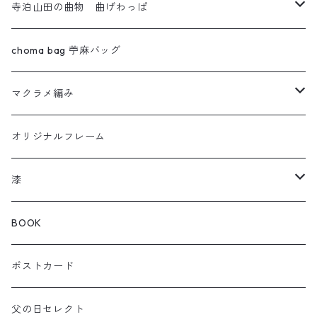
寺泊山田の曲物 曲げわっぱ
わっぱセイロ
choma bag 苧麻バッグ
ウルトラセブン
マクラメ編み
曲輪の弁当箱
フクロウ
オリジナルフレーム
曲輪スツール
カメレオン
漆
曲輪の球体
チャーム
箸おき
BOOK
KOIOKI コイオキ
ぐい呑み・カップ
ポストカード
NEKOOKI ネコオキ
アクセサリー
父の日セレクト