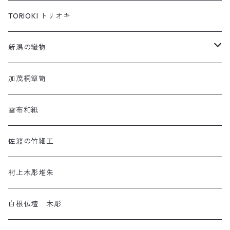
コイオキ in 小千谷縮
もちねこ
TORIOKI トリオキ
ちゃめねこ
新潟の織物
ねんねこ
羽越しな布
加茂桐簞笥
アートネコ
塩沢織物・越後上布
雪布和紙
小千谷織物
佐渡の竹細工
十日町織物
村上木彫堆朱
白根仏壇 木彫