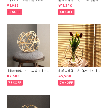
【旧シリーズ柄】餝（かざ
曲輪の球体 大・二重【曲輪
り）金具付き 小千谷縮コース
の弁当箱 発売記念・限定特別
¥1,985
¥11,340
ター（単品）
価格】
18%OFF
60%OFF
曲輪の球体 中・二重 B【エン
曲輪の球体 大（1尺1寸）【エ
ブレムオブジェ発売記念・限
ンブレムオブジェ発売記念・
¥7,688
¥5,508
定特別価格】
限定特別価格】
77%OFF
70%OFF