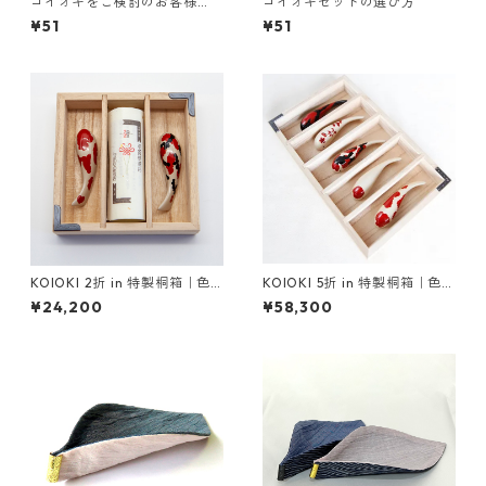
コイオキをご検討のお客様
コイオキセットの選び方
へ 料金変更と受注状況のご
¥51
¥51
案内
KOIOKI 2折 in 特製桐箱｜色
KOIOKI 5折 in 特製桐箱｜色漆
漆錦鯉2種セット【限定数 受注
錦鯉5種セット【限定数 受注販
¥24,200
¥58,300
販売 2026年5月〜お届け予
売 2026年5月〜お届け予
定】
定】