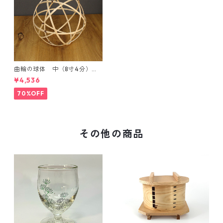
曲輪の球体 中（8寸4分）
【エンブレムオブジェ発売記
¥4,536
念・限定特別価格】
70%OFF
その他の商品