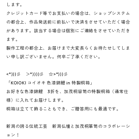
します。
クレジットカード等でお支払いの場合は、ショップシステム
の都合上、作品発送前に前払いで決済をさせていただく場合
があります。該当する場合は個別にご連絡をさせていただき
ます。
製作工程の都合上、お届けまで大変長らくお待たせしてしま
い申し訳ございません。何卒ご了承ください。
<°)))彡 ＞°))))彡 ☆>°)))彡
「KOIOKI コイオキ 色漆錦鯉 in 特製桐箱」
お好きな色漆錦鯉 3折を、加茂桐簞笥の特製桐箱（通常仕
様）に入れてお届けします。
桐箱は立てて飾ることもでき、ご贈答用にも最適です。
新潟の誇る伝統工芸 新潟仏壇と加茂桐箪笥のコラボレーシ
ョン！