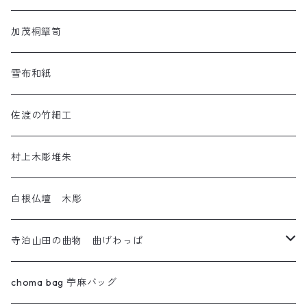
ねんねこ
羽越しな布
加茂桐簞笥
アートネコ
塩沢織物・越後上布
雪布和紙
小千谷織物
佐渡の竹細工
十日町織物
村上木彫堆朱
白根仏壇 木彫
寺泊山田の曲物 曲げわっぱ
わっぱセイロ
choma bag 苧麻バッグ