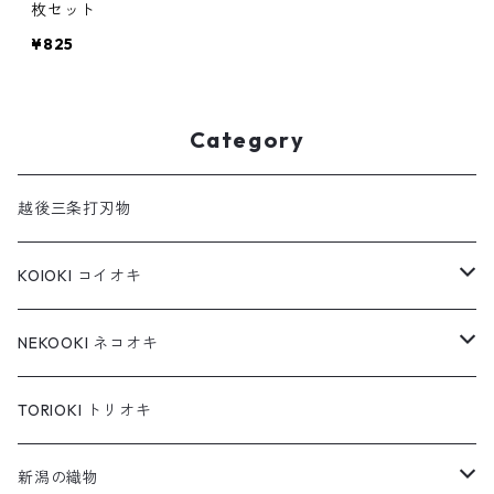
枚セット
¥825
Category
越後三条打刃物
KOIOKI コイオキ
コイオキ in 特製桐箱
NEKOOKI ネコオキ
コイオキ in 小千谷縮
もちねこ
TORIOKI トリオキ
ちゃめねこ
新潟の織物