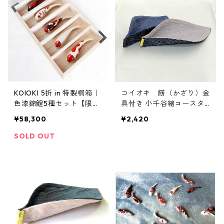
KOIOKI 5折 in 特製桐箱｜
コイオキ 餝（かざり）金
色漆錦鯉5種セット【限定
具付き 小千谷縮コースタ
数 受注販売 2026年5
ー（単品）
¥58,300
¥2,420
月〜お届け予定】
SOLD OUT