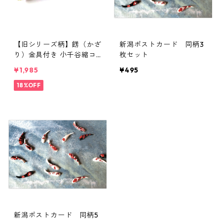
【旧シリーズ柄】餝（かざ
新潟ポストカード 同柄3
り）金具付き 小千谷縮コ
枚セット
ースター（単品）
¥1,985
¥495
18%OFF
新潟ポストカード 同柄5