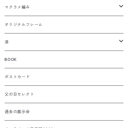
ウルトラセブン
マクラメ編み
曲輪の弁当箱
フクロウ
オリジナルフレーム
曲輪スツール
カメレオン
漆
曲輪の球体
チャーム
箸おき
BOOK
KOIOKI コイオキ
ぐい呑み・カップ
ポストカード
NEKOOKI ネコオキ
アクセサリー
父の日セレクト
小物・インテリア
過去の展示会
TORIOKI トリオキ