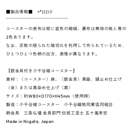
■製品情報■ >°))))彡
￣￣￣￣￣￣￣￣￣￣￣￣￣￣
コースターの表布は紺に鼠色の細縞、裏布は無地の桃と青の
2色あります。
なお、反物の限られた端切れを利用して作られているため、
ひとつひとつ色柄の出方、表情が異なります。
【錺金具付き小千谷縮コースター】
素材：（コースター）麻、（錺金具）真鍮、錆止め仕上げ
（金）または黒染め仕上げ（黒）
サイズ：約W80×D170×H45mm（使用時）
製造：小千谷縮コースター 小千谷織物同業協同組合
飾金具 三条仏壇 金具部門 伝統工芸士 五十嵐考宏
Made in Niigata, Japan