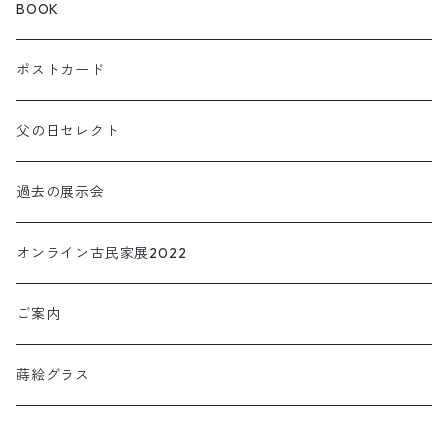
曲輪の球体
チャーム
箸おき
BOOK
KOIOKI コイオキ
ぐい呑み・カップ
ポストカード
NEKOOKI ネコオキ
アクセサリー
父の日セレクト
小物・インテリア
過去の展示会
TORIOKI トリオキ
オンライン古民家展2022
ご案内
蒔絵グラス