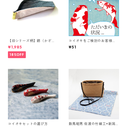
【旧シリーズ柄】餝（かざ
コイオキをご検討のお客様
り）金具付き 小千谷縮コース
へ 料金変更と受注状況のご
¥1,985
¥51
ター（単品）
案内
18%OFF
コイオキセットの選び方
数馬昭男 佐渡の竹細工+新潟の