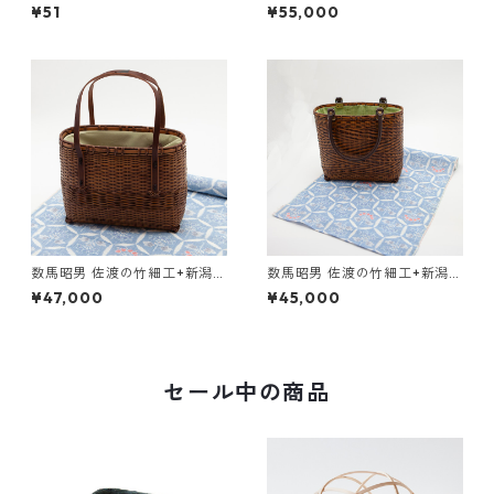
伝統織物 ショルダーバッ
¥51
¥55,000
グ アジロ 白竹 小【予約
受付】
数馬昭男 佐渡の竹細工+新潟の
数馬昭男 佐渡の竹細工+新潟の
伝統織物 手提げバッグ 静
伝統織物 手提げバッグ
¥47,000
¥45,000
海入 皮手 小【予約受付】
深 山路あみ【予約受付】
セール中の商品