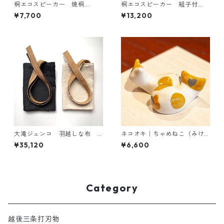
桐エコスピーカー 焼桐
桐エコスピーカー 組子付
（茶）
き 焼桐（グレー）
¥7,700
¥13,200
大滝ジュンコ 羽越しな布
ネコオキ｜ちゃめねこ（みけ
サロンエプロン（生成・チャ
ハート ペア）【受注生産・予
¥35,120
¥6,600
コール）
約受付中】
Category
越後三条打刃物