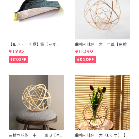
【旧シリーズ柄】餝（かざ
曲輪の球体 大・二重【曲輪
り）金具付き 小千谷縮コース
の弁当箱 発売記念・限定特別
¥1,985
¥11,340
ター（単品）
価格】
18%OFF
60%OFF
曲輪の球体 中・二重 B【エン
曲輪の球体 大（1尺1寸）【エ