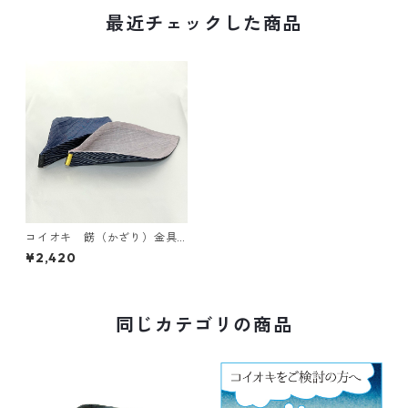
最近チェックした商品
コイオキ 餝（かざり）金具
付き 小千谷縮コースター（単
¥2,420
品）
同じカテゴリの商品