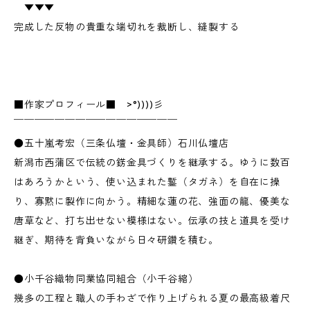
▼▼▼
完成した反物の貴重な端切れを裁断し、縫製する
■作家プロフィール■ >°))))彡
￣￣￣￣￣￣￣￣￣￣￣￣￣￣￣￣
●五十嵐考宏（三条仏壇・金具師）石川仏壇店
新潟市西蒲区で伝統の錺金具づくりを継承する。ゆうに数百
はあろうかという、使い込まれた鏨（タガネ）を自在に操
り、寡黙に製作に向かう。精細な蓮の花、強面の龍、優美な
唐草など、打ち出せない模様はない。伝承の技と道具を受け
継ぎ、期待を背負いながら日々研鑽を積む。
●小千谷織物同業協同組合（小千谷縮）
幾多の工程と職人の手わざで作り上げられる夏の最高級着尺