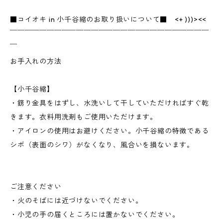
■コイオキ in 小千谷縮のお取り扱いについて■ <+ )))><<
￣￣￣￣￣￣￣￣￣￣￣￣￣￣￣￣￣￣￣￣￣￣￣￣￣￣￣
￣
お手入れの方法
【小千谷縮】
・錺り金具をはずし、水洗いして干していただければすぐ乾
きます。衣料用洗剤もご使用いただけます。
・アイロンの使用はお避けください。小千谷縮の特徴である
シボ（表面のシワ）がなくなり、風合いを損ないます。
ご注意ください
・火のそばには近づけないでください。
・小児の手の届くところには置かないでください。