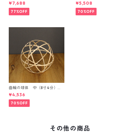
ブレムオブジェ発売記念・限
ンブレムオブジェ発売記念・
¥7,688
¥5,508
定特別価格】
限定特別価格】
77%OFF
70%OFF
曲輪の球体 中（8寸4分）
【エンブレムオブジェ発売記
¥4,536
念・限定特別価格】
70%OFF
その他の商品