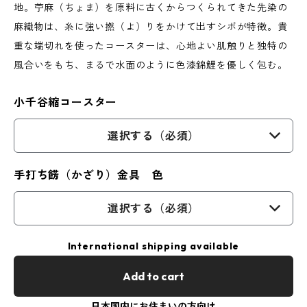
地。苧麻（ちょま）を原料に古くからつくられてきた先染の
麻織物は、糸に強い撚（よ）りをかけて出すシボが特徴。貴
重な端切れを使ったコースターは、心地よい肌触りと独特の
風合いをもち、まるで水面のように色漆錦鯉を優しく包む。
小千谷縮コースター
選択する（必須）
手打ち餝（かざり）金具 色
選択する（必須）
International shipping available
Add to cart
日本国内にお住まいの方向け