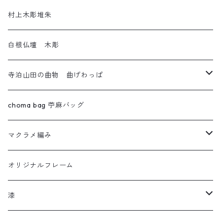
十日町織物
村上木彫堆朱
白根仏壇 木彫
寺泊山田の曲物 曲げわっぱ
わっぱセイロ
choma bag 苧麻バッグ
ウルトラセブン
マクラメ編み
曲輪の弁当箱
フクロウ
オリジナルフレーム
曲輪スツール
カメレオン
漆