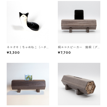
ネコオキ｜ちゃめねこ（ハチ
桐エコスピーカー 焼桐（グ
ワレ）【受注生産・予約受付
レー）
¥3,300
¥7,700
中】