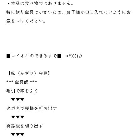
・本品は食べ物ではありません。
特に錺り金具は小さいため、お子様が口に入れないようにお
気をつけください。
■コイオキのできるまで■ >°))))彡
【錺（かざり）金具】
*** 金具師 ***
毛引で線を引く
▼▼▼
タガネで模様を打ち出す
▼▼▼
真鍮板を切り出す
▼▼▼