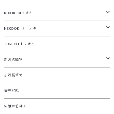
KOIOKI コイオキ
コイオキ in 特製桐箱
NEKOOKI ネコオキ
コイオキ in 小千谷縮
もちねこ
TORIOKI トリオキ
ちゃめねこ
新潟の織物
ねんねこ
羽越しな布
加茂桐簞笥
アートネコ
塩沢織物・越後上布
雪布和紙
小千谷織物
佐渡の竹細工