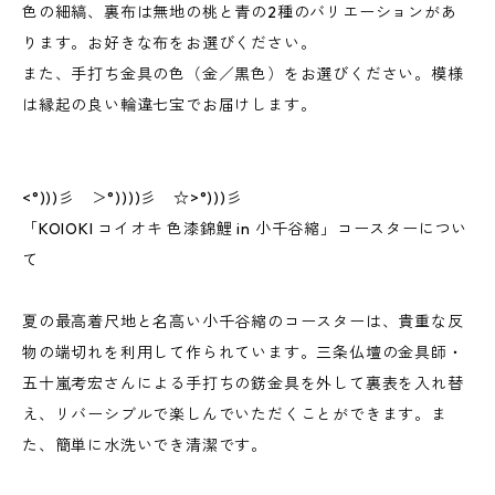
色の細縞、裏布は無地の桃と青の2種のバリエーションがあ
ります。お好きな布をお選びください。
また、手打ち金具の色（金／黒色）をお選びください。模様
は縁起の良い輪違七宝でお届けします。
<°)))彡 ＞°))))彡 ☆>°)))彡
「KOIOKI コイオキ 色漆錦鯉 in 小千谷縮」コースターについ
て
夏の最高着尺地と名高い小千谷縮のコースターは、貴重な反
物の端切れを利用して作られています。三条仏壇の金具師・
五十嵐考宏さんによる手打ちの錺金具を外して裏表を入れ替
え、リバーシブルで楽しんでいただくことができます。ま
た、簡単に水洗いでき清潔です。