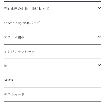
寺泊山田の曲物 曲げわっぱ
わっぱセイロ
choma bag 苧麻バッグ
ウルトラセブン
マクラメ編み
曲輪の弁当箱
フクロウ
オリジナルフレーム
曲輪スツール
カメレオン
漆
曲輪の球体
チャーム
箸おき
BOOK
KOIOKI コイオキ
ぐい呑み・カップ
ポストカード