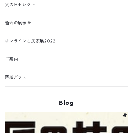
NEKOOKI ネコオキ
アクセサリー
父の日セレクト
小物・インテリア
過去の展示会
TORIOKI トリオキ
オンライン古民家展2022
ご案内
蒔絵グラス
Blog