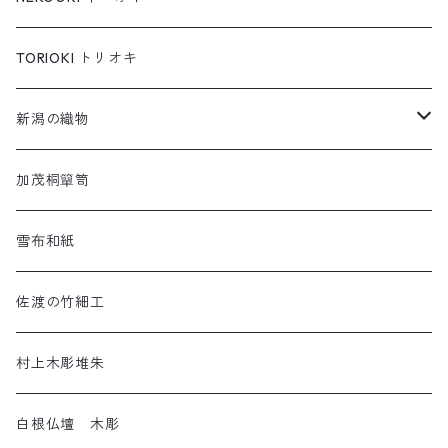
コイオキ in 小千谷縮
もちねこ
TORIOKI トリオキ
ちゃめねこ
新潟の織物
ねんねこ
羽越しな布
加茂桐簞笥
アートネコ
塩沢織物・越後上布
雪布和紙
小千谷織物
佐渡の竹細工
十日町織物
村上木彫堆朱
白根仏壇 木彫