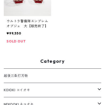
ウルトラ警備隊エンブレム
オブジェ 大【販売終了】
¥99,550
SOLD OUT
Category
越後三条打刃物
KOIOKI コイオキ
コイオキ in 特製桐箱
NEKOOKI ネコオキ