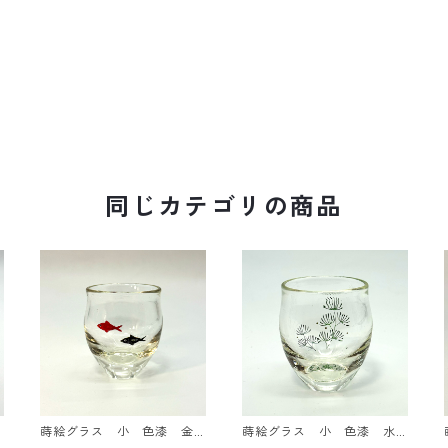
同じカテゴリの商品
蒔絵グラス 小 色漆 金
蒔絵グラス 小 色漆 水
魚
草