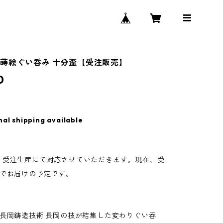
蒔絵ぐい呑み 十分盃【受注販売】
0
nal shipping available
、受注生産にて対応させていただきます。現在、受
月でお届けの予定です。
×長岡鋳造技術 長岡の技が結集した変わりぐい呑