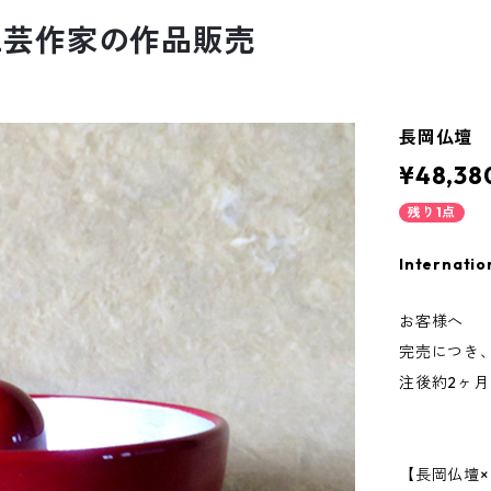
工芸作家の作品販売
長岡仏壇 
¥48,38
残り1点
Internatio
お客様へ
完売につき
注後約2ヶ
【長岡仏壇