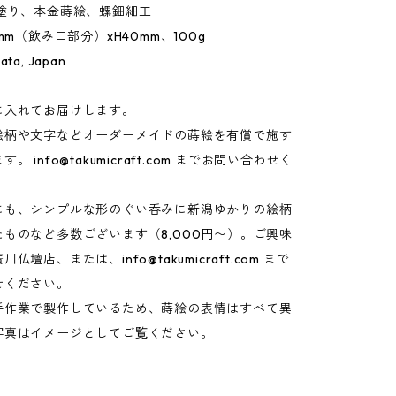
漆塗り、本金蒔絵、螺鈿細工
mm（飲み口部分）xH40mm、100g
gata, Japan
に入れてお届けします。
絵柄や文字などオーダーメイドの蒔絵を有償で施す
ます。
info@takumicraft.com
までお問い合わせく
にも、シンプルな形のぐい呑みに新潟ゆかりの絵柄
ものなど多数ございます（8,000円〜）。ご興味
廣川仏壇店、または、
info@takumicraft.com
まで
せください。
手作業で製作しているため、蒔絵の表情はすべて異
写真はイメージとしてご覧ください。