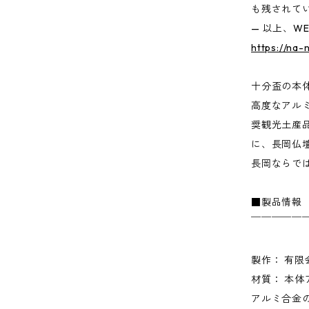
も残されて
— 以上、W
https://na-
十分盃の本
高度なアル
奨観光土産
に、長岡仏
長岡ならで
■製品情報
￣￣￣￣￣
製作： 有限
材質： 本
アルミ合金