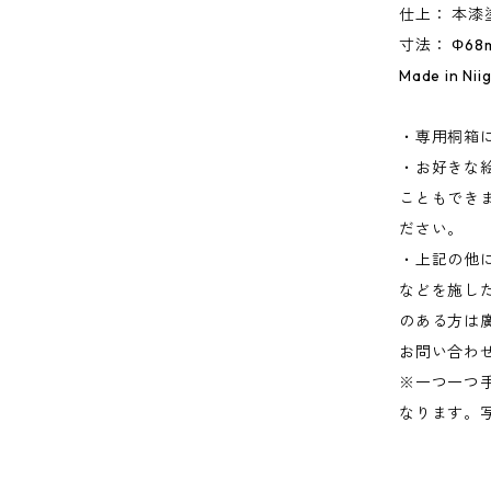
仕上： 本
寸法： Φ68
Made in Nii
・専用桐箱
・お好きな
こともでき
ださい。
・上記の他
などを施した
のある方は
お問い合わ
※一つ一つ
なります。