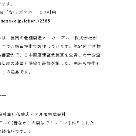
います。
EB 「な!ナガオカ」 より引用
nagaoka.jp/taberu/2385
体は、長岡の老舗製造メーカー アルモ株式会社が、
ミニウム鋳造技術で製作しています。第54回全国推
品審査会で、日本商店連盟会長賞を受賞した十分盃
壇伝統の漆塗と蒔絵で装飾を施した、由来も技術も
は！の逸品です。
￣￣
会社廣川仏壇店 × アルモ株式会社
体アルミ(昔ながらの製法で１つ１つ手作りされた、
の鋳造品です。）