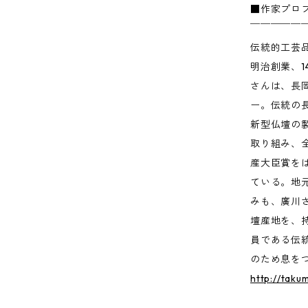
■作家プロ
￣￣￣￣￣
伝統的工芸
明治創業、
さんは、長
ー。伝統の
新型仏壇の
取り組み、
産大臣賞を
ている。地
みも、廣川
壇産地を、
員である伝
のため息を
http://tak