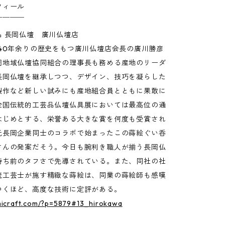
フィール
￣￣￣￣
品 長岡仏壇 廣川仏壇店
140年余りの歴史をもつ廣川仏壇店会長の廣川勝彦
岡地域仏壇協同組合の理事長も務める産地のリーダ
長岡仏壇を継承しつつ、デザイン、技巧を凝らした
製作など新しい試みにも産地組合員とともに果敢に
全国伝統的工芸品仏壇仏具展においては最高位の通
はじめとする、栄誉ある大きな賞を何度も受賞され
元長岡企業同士のコラボで始まったこの蒔絵ぐい呑
さんの発案だそう。今日も腕利き職人が揃う長岡仏
持ち前のタフさで先導されている。また、同社の社
統工芸士が施す精緻な蒔絵は、同業の蒔絵師も感嘆
つくほど、高度な技術に定評がある。
umicraft.com/?p=5879#13_hirokawa