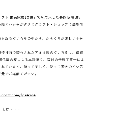
フト 古民家展2018」でも展示した長岡仏壇 廣川
蒔絵ぐい呑みがタクミクラフト・ショップに登場で
種類もあるぐい呑みの中から、からくりが楽しい十分
。
鋳造技術で製作されたアルミ製のぐい呑みに、伝統
長岡仏壇の匠による本漆塗り、蒔絵の伝統工芸士によ
されています。飾って美しく、使って驚きのぐい呑
手元でご堪能ください。
ら
micraft.com/?p=4264
 とは・・・