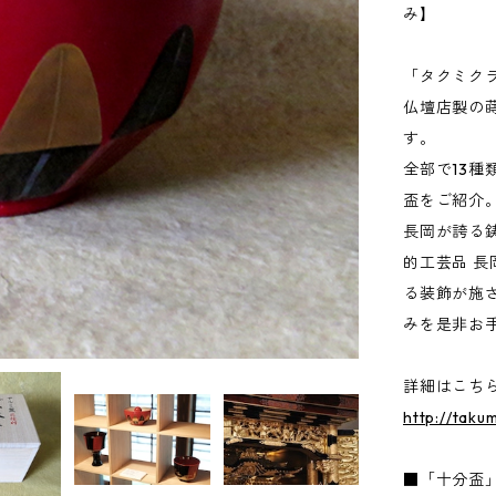
み】
「タクミクラ
仏壇店製の
す。
全部で13
盃をご紹介
長岡が誇る
的工芸品 
る装飾が施
みを是非お
詳細はこち
http://taku
■「十分盃」