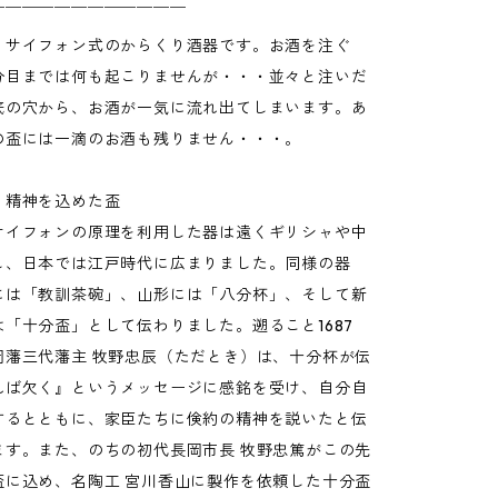
￣￣￣￣￣￣￣￣￣￣￣￣
、サイフォン式のからくり酒器です。お酒を注ぐ
分目までは何も起こりませんが・・・並々と注いだ
底の穴から、お酒が一気に流れ出てしまいます。あ
の盃には一滴のお酒も残りません・・・。
」精神を込めた盃
サイフォンの原理を利用した器は遠くギリシャや中
し、日本では江戸時代に広まりました。同様の器
には「教訓茶碗」、山形には「八分杯」、そして新
「十分盃」として伝わりました。遡ること1687
岡藩三代藩主 牧野忠辰（ただとき）は、十分杯が伝
れば欠く』というメッセージに感銘を受け、自分自
するとともに、家臣たちに倹約の精神を説いたと伝
ます。また、のちの初代長岡市長 牧野忠篤がこの先
盃に込め、名陶工 宮川香山に製作を依頼した十分盃