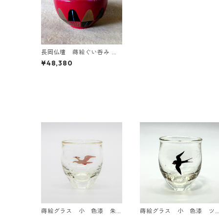
長岡仏壇 蒔絵ぐい呑み 十
分盃【受注販売】
¥48,380
蒔絵グラス 小 色漆 朱
蒔絵グラス 小 色漆 ツ
鷺（とき）
バメ