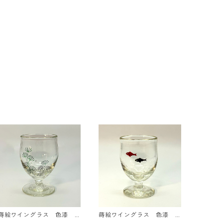
蒔絵ワイングラス 色漆
蒔絵ワイングラス 色漆
水草
金魚