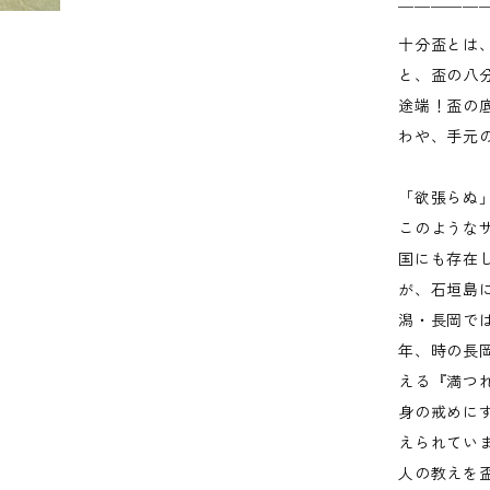
￣￣￣￣￣
十分盃とは
と、盃の八
途端！盃の
わや、手元
「欲張らぬ
このような
国にも存在
が、石垣島
潟・長岡では
年、時の長
える『満つ
身の戒めに
えられてい
人の教えを