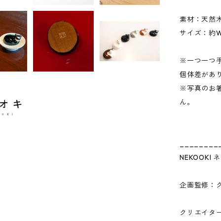
素材：天然
サイズ：約W
※一つ一つ
個体差があ
※写真のお
ん。
________
NEKOOKI
企画監修：
クリエイタ