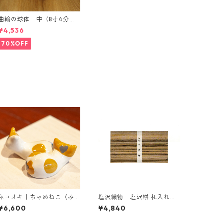
曲輪の球体 中（8寸4分）
【エンブレムオブジェ発売
¥4,536
記念・限定特別価格】
70%OFF
ネコオキ｜ちゃめねこ（み
塩沢織物 塩沢絣 札入れ
けハート ペア）【受注生
（飴色に黒縞）
¥6,600
¥4,840
産・予約受付中】