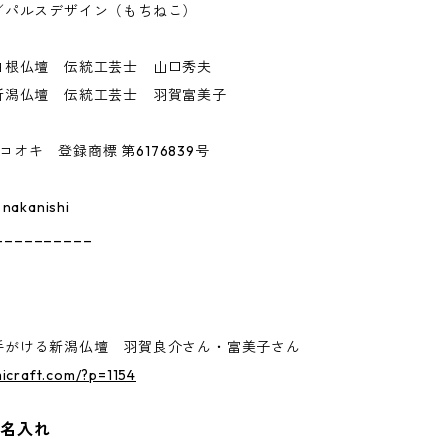
／パルスデザイン（もちねこ）
白根仏壇 伝統工芸士 山口秀夫
新潟仏壇 伝統工芸士 羽賀富美子
 ネコオキ 登録商標 第6176839号
 nakanishi
__________
手がける新潟仏壇 羽賀良介さん・富美子さん
micraft.com/?p=1154
｜名入れ