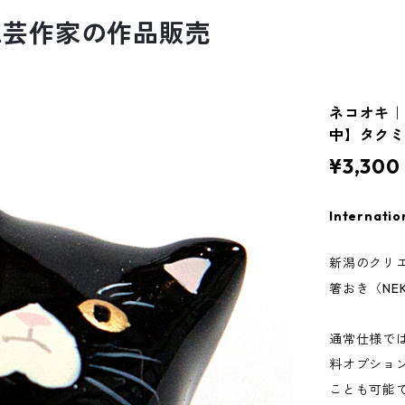
工芸作家の作品販売
ネコオキ｜
中】タク
¥3,300
Internatio
新潟のクリ
箸おき〈NE
通常仕様では
料オプショ
ことも可能で