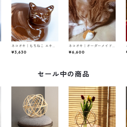
ネコオキ｜もちねこ エキゾ
ネコオキ｜オーダーメイド
チックショートヘア【受注
【特注オプション】
¥3,630
¥6,600
製作 予約受付中／タクミク
ラフト限定】
セール中の商品