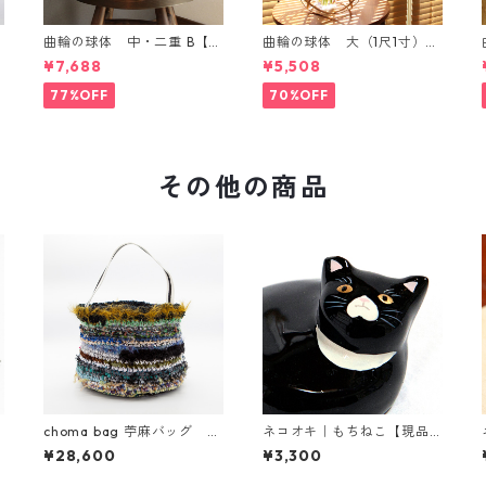
曲輪の球体 中・二重 B【エ
曲輪の球体 大（1尺1寸）
ンブレムオブジェ発売記
【エンブレムオブジェ発売
¥7,688
¥5,508
念・限定特別価格】
記念・限定特別価格】
77%OFF
70%OFF
その他の商品
フ
choma bag 苧麻バッグ シ
ネコオキ｜もちねこ【現品
ョルダートート （ブルー
販売／受注製作 予約受付
¥28,600
¥3,300
系）
中】タクミクラフト限定