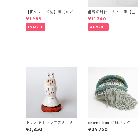
【旧シリーズ柄】餝（かざ
曲輪の球体 大・二重【曲
り）金具付き 小千谷縮コー
輪の弁当箱 発売記念・限定
¥1,985
¥11,340
スター（単品）
特別価格】
18%OFF
60%OFF
トリオキ｜トラフズク【タ
choma bag 苧麻バッグ 
クミクラフト限定】
サフサクラッチ （グリー
¥3,850
¥24,750
ン）