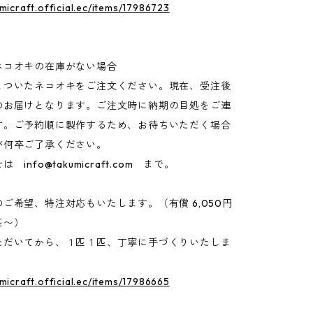
umicraft.official.ec/items/17986723
ネコオキの在庫がない場合
とついたネコオキをご注文ください。現在、受注後
のお届けとなります。ご注文時に納期の目処をご連
す。ご予約順に製作するため、お待ちいただく場合
が何卒ご了承ください。
わせは
info@takumicraft.com
まで。
ご希望、特注対応もいたします。（有償 6,050円
匹〜）
ただいてから、１匹１匹、丁寧に手づくりいたしま
umicraft.official.ec/items/17986665