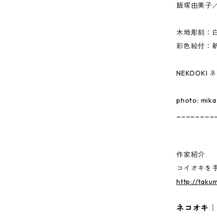
飯塚由美子
木地彫刻：
彩色絵付：
NEKOOKI
photo: mika
________
作家紹介
コイオキを
http://taku
ネコオキ