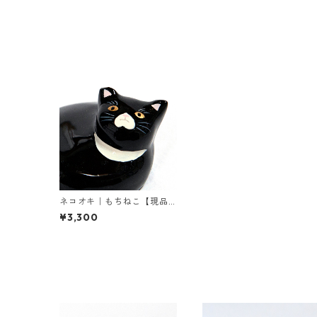
ネコオキ｜もちねこ【現品
販売／受注製作 予約受付
¥3,300
中】タクミクラフト限定