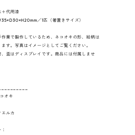
木＋代用漆
35×D30×H20mm／1匹（箸置きサイズ）
手作業で製作しているため、ネコオキの形、絵柄は
ります。写真はイメージとしてご覧ください。
箸、盃はディスプレイです。商品には付属しませ
__________
 ネコオキ
クエルカ
ー：