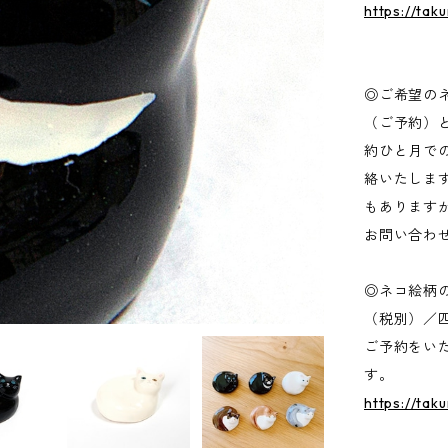
https://tak
◎ご希望の
（ご予約）
約ひと月で
絡いたしま
もあります
お問い合
◎ネコ絵柄の
（税別）／
ご予約をい
す。
https://tak