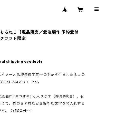
もちねこ【現品販売／受注製作 予約受付
ミクラフト限定
nal shipping available
エイターと仏壇伝統工芸士の手から生まれたネコの
KOOKI ネコオキ〉です。
底面に [ネコオキ] と入ります（写真9枚目）。有
ンにて、猫のお名前などお好きな文字を名入れする
す。（+500円〜）