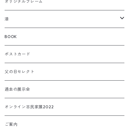
曲輪の弁当箱
フクロウ
オリジナルフレーム
曲輪スツール
カメレオン
漆
曲輪の球体
チャーム
箸おき
BOOK
KOIOKI コイオキ
ぐい呑み・カップ
ポストカード
NEKOOKI ネコオキ
アクセサリー
父の日セレクト
小物・インテリア
過去の展示会
TORIOKI トリオキ
オンライン古民家展2022
ご案内