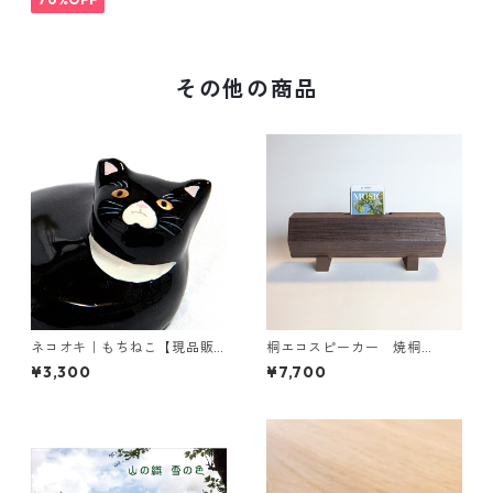
その他の商品
ネコオキ｜もちねこ【現品販
桐エコスピーカー 焼桐
売／受注製作 予約受付中】タ
（茶）
¥3,300
¥7,700
クミクラフト限定