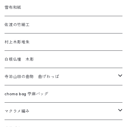
アートネコ
塩沢織物・越後上布
雪布和紙
小千谷織物
佐渡の竹細工
十日町織物
村上木彫堆朱
白根仏壇 木彫
寺泊山田の曲物 曲げわっぱ
わっぱセイロ
choma bag 苧麻バッグ
ウルトラセブン
マクラメ編み