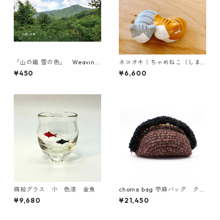
「山の織 雪の色」 Weaving
ネコオキ｜ちゃめねこ（しま
Mountain, Coloring Snow 展
しま ペア）【受注生産・予約
¥450
¥6,600
示会パンフレット
受付中】
蒔絵グラス 小 色漆 金魚
choma bag 苧麻バッグ クラ
ッチ （ブラウン＆ブラック）
¥9,680
¥21,450