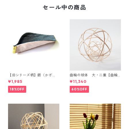
セール中の商品
【旧シリーズ柄】餝（かざ
曲輪の球体 大・二重【曲輪
り）金具付き 小千谷縮コース
の弁当箱 発売記念・限定特別
¥1,985
¥11,340
ター（単品）
価格】
18%OFF
60%OFF