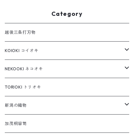
Category
越後三条打刃物
KOIOKI コイオキ
コイオキ in 特製桐箱
NEKOOKI ネコオキ
コイオキ in 小千谷縮
もちねこ
TORIOKI トリオキ
ちゃめねこ
新潟の織物
ねんねこ
羽越しな布
加茂桐簞笥