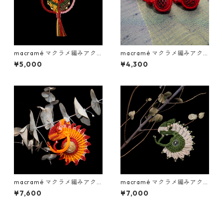
macramé マクラメ編みアク
macramé マクラメ編みアク
セサリー／フクロウ ボタン
セサリー／村上木彫堆朱のチ
¥5,000
¥4,300
ャーム 1ヶ
macramé マクラメ編みアク
macramé マクラメ編みアク
セサリー／カメレオン メタ
セサリー／カメレオン スワ
¥7,600
¥7,000
ルコード巻きウッドビーズ
ロフスキー