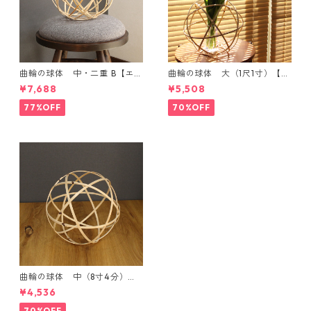
曲輪の球体 中・二重 B【エン
曲輪の球体 大（1尺1寸）【エ
ブレムオブジェ発売記念・限
ンブレムオブジェ発売記念・
¥7,688
¥5,508
定特別価格】
限定特別価格】
77%OFF
70%OFF
曲輪の球体 中（8寸4分）
【エンブレムオブジェ発売記
¥4,536
念・限定特別価格】
70%OFF