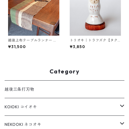
越後上布テーブルランナー ＋
トリオキ｜トラフズク【タク
展覧会カタログ1冊付き
ミクラフト限定】
¥31,500
¥3,850
Category
越後三条打刃物
KOIOKI コイオキ
コイオキ in 特製桐箱
NEKOOKI ネコオキ