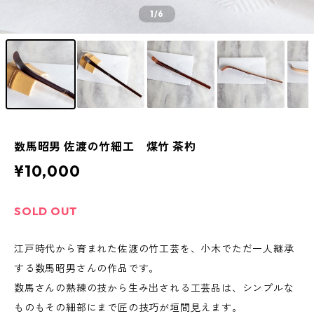
1
/6
数馬昭男 佐渡の竹細工 煤竹 茶杓
¥10,000
SOLD OUT
江戸時代から育まれた佐渡の竹工芸を、小木でただ一人継承
する数馬昭男さんの作品です。
数馬さんの熟練の技から生み出される工芸品は、シンプルな
ものもその細部にまで匠の技巧が垣間見えます。