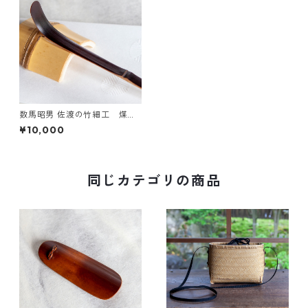
数馬昭男 佐渡の竹細工 煤竹
茶杓
¥10,000
同じカテゴリの商品