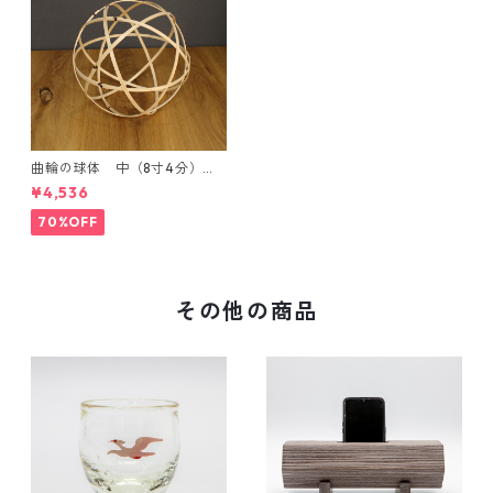
曲輪の球体 中（8寸4分）
【エンブレムオブジェ発売記
¥4,536
念・限定特別価格】
70%OFF
その他の商品