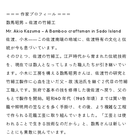
＝＝＝ 作家プロフィール ＝＝＝
数馬昭男 – 佐渡の竹細工
Mr. Akio Kazuma – A Bamboo craftsman in Sado Island
佐渡、小木――この佐渡南端の地域に、佐渡特有の文化と伝
統が今も息づいています。
そのひとつ、佐渡の竹細工。江戸時代から育まれた伝統技術
を、現在では数人となってしまった職人たちが引き継いでい
ます。小木に工房を構える数馬昭男さんは、佐渡竹の研究と
竹細工製作に心血を注いだ父・故 浅治氏を継ぐ２代目の竹細
工職人です。別府で基本の技を修得した後佐渡へ戻り、父の
もとで製作を開始。昭和40 年代（1965 年頃）までは買い物
籠や照明用の笠などを多く手掛け、その後、より複雑な工程
で作られる花籠工芸に取り組んでいきました。「工芸とは使
われることで生きる技術なのだから」と、数馬さんは新しい
ことにも果敢に挑んでいます。