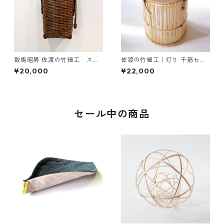
数馬昭男 佐渡の竹細工 スマ
佐渡の竹細工｜灯り 千筋セン
ホショルダーバッグ 小
サー丸【数量限定・受注販
¥20,000
¥22,000
売】
セール中の商品