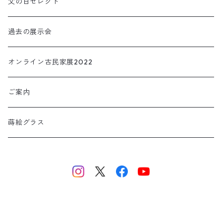
アクセサリー
父の日セレクト
小物・インテリア
過去の展示会
TORIOKI トリオキ
オンライン古民家展2022
ご案内
蒔絵グラス