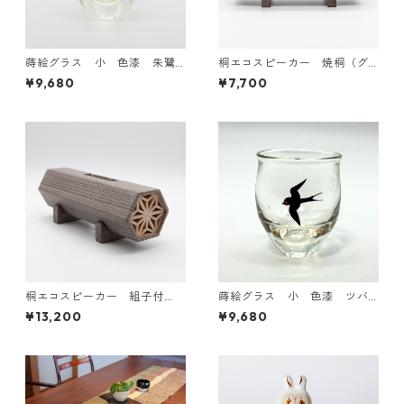
蒔絵グラス 小 色漆 朱鷺
桐エコスピーカー 焼桐（グ
（とき）
レー）
¥9,680
¥7,700
桐エコスピーカー 組子付
蒔絵グラス 小 色漆 ツバ
き 焼桐（グレー）
メ
¥13,200
¥9,680