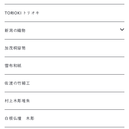
コイオキ in 小千谷縮
もちねこ
TORIOKI トリオキ
ちゃめねこ
新潟の織物
ねんねこ
羽越しな布
加茂桐簞笥
アートネコ
塩沢織物・越後上布
雪布和紙
小千谷織物
佐渡の竹細工
十日町織物
村上木彫堆朱
白根仏壇 木彫