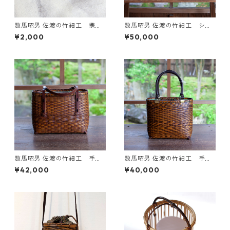
数馬昭男 佐渡の竹細工 携帯
数馬昭男 佐渡の竹細工 ショ
用靴べら
ルダーバッグ アジロ 白
¥2,000
¥50,000
竹 小
数馬昭男 佐渡の竹細工 手提
数馬昭男 佐渡の竹細工 手提
げバッグ 静海入 皮手 小
げバッグ 深 山路あみ
¥42,000
¥40,000