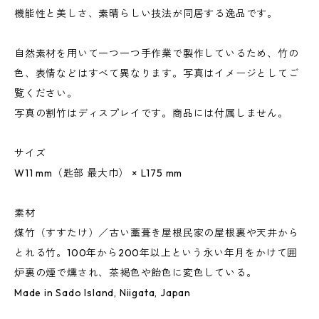
機能性と美しさ、素晴らしい技法が同居する逸品です。
自然素材を用いて一つ一つ手作業で製作しているため、竹の
色、表情などはすべて異なります。写真はイメージとしてご
覧ください。
写真の割竹はディスプレイです。商品には付属しません。
サイズ
W11 mm（匙部 最大巾） × L175 mm
素材
煤竹（すすたけ）／古い藁葺き屋根民家の屋根裏や天井から
とれる竹。100年から200年以上という永い年月をかけて囲
炉裏の煙で燻され、茶褐色や飴色に変色している。
Made in Sado Island, Niigata, Japan