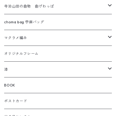
寺泊山田の曲物 曲げわっぱ
わっぱセイロ
choma bag 苧麻バッグ
ウルトラセブン
マクラメ編み
曲輪の弁当箱
フクロウ
オリジナルフレーム
曲輪スツール
カメレオン
漆
曲輪の球体
チャーム
箸おき
BOOK
KOIOKI コイオキ
ぐい呑み・カップ
ポストカード
NEKOOKI ネコオキ