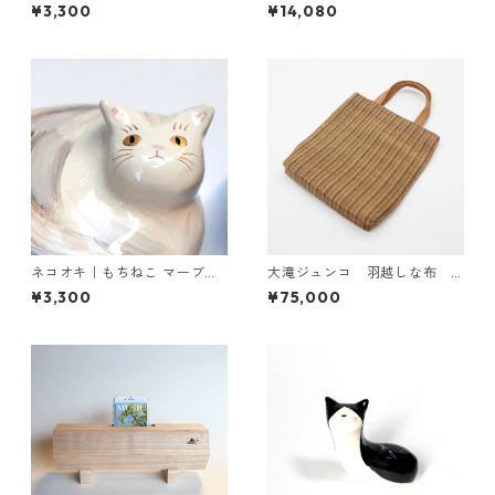
しま）【受注生産・予約受付
巳
¥3,300
¥14,080
中】
ネコオキ｜もちねこ マーブルB
大滝ジュンコ 羽越しな布
【現品販売／受注販売・予約
しな布バッグ 青紺縞
¥3,300
¥75,000
受付】タクミクラフト限定