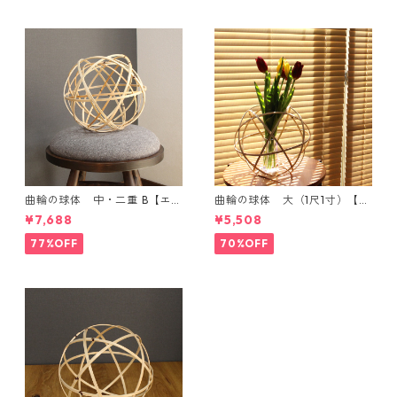
曲輪の球体 中・二重 B【エン
曲輪の球体 大（1尺1寸）【エ
ブレムオブジェ発売記念・限
ンブレムオブジェ発売記念・
¥7,688
¥5,508
定特別価格】
限定特別価格】
77%OFF
70%OFF