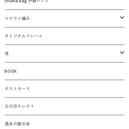
わっぱセイロ
choma bag 苧麻バッグ
ウルトラセブン
マクラメ編み
曲輪の弁当箱
フクロウ
オリジナルフレーム
曲輪スツール
カメレオン
漆
曲輪の球体
チャーム
箸おき
BOOK
KOIOKI コイオキ
ぐい呑み・カップ
ポストカード
NEKOOKI ネコオキ
アクセサリー
父の日セレクト
小物・インテリア
過去の展示会