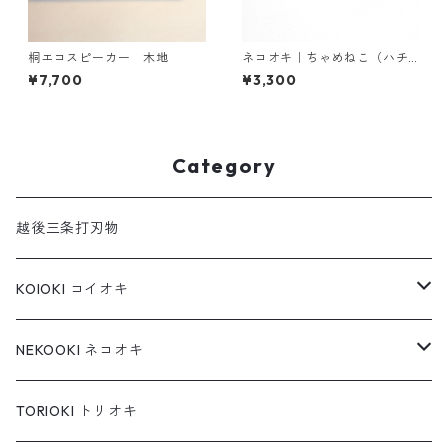
桐エコスピーカー 木地
ネコオキ｜ちゃめねこ（ハチ
ワレ）【受注生産・予約受付
¥7,700
¥3,300
中】
Category
越後三条打刃物
KOIOKI コイオキ
コイオキ in 特製桐箱
NEKOOKI ネコオキ
コイオキ in 小千谷縮
もちねこ
TORIOKI トリオキ