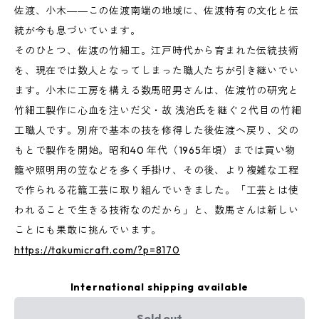
佐渡、小木――この佐渡南端の地域に、佐渡特有の文化と伝
統が今も息づいています。
そのひとつ、佐渡の竹細工。江戸時代から育まれた伝統技術
を、現在では数人となってしまった職人たちが引き継いでい
ます。小木に工房を構える数馬昭男さんは、佐渡竹の研究と
竹細工製作に心血を注いだ父・故 浅治氏を継ぐ２代目の竹細
工職人です。別府で基本の技を修得した後佐渡へ戻り、父の
もとで製作を開始。昭和40 年代（1965年頃）までは買い物
籠や照明用の笠などを多く手掛け、その後、より複雑な工程
で作られる花籠工芸に取り組んでいきました。「工芸とは使
われることで生きる技術なのだから」と、数馬さんは新しい
ことにも果敢に挑んでいます。
https://takumicraft.com/?p=8170
International shipping available
Sold out