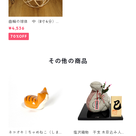
曲輪の球体 中（8寸4分）
【エンブレムオブジェ発売記
¥4,536
念・限定特別価格】
70%OFF
その他の商品
ネコオキ｜ちゃめねこ（しま
塩沢織物 干支 木目込み人形