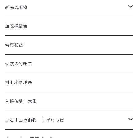
ちゃめねこ
新潟の織物
ねんねこ
羽越しな布
加茂桐簞笥
アートネコ
塩沢織物・越後上布
雪布和紙
小千谷織物
佐渡の竹細工
十日町織物
村上木彫堆朱
白根仏壇 木彫
寺泊山田の曲物 曲げわっぱ