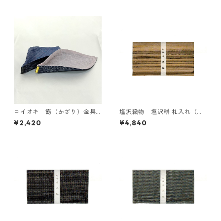
コイオキ 餝（かざり）金具
塩沢織物 塩沢絣 札入れ（飴
付き 小千谷縮コースター（単
色に黒縞）
¥2,420
¥4,840
品）