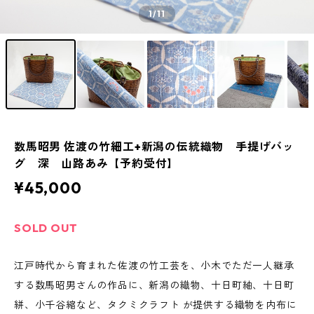
1
/11
数馬昭男 佐渡の竹細工+新潟の伝統織物 手提げバッ
グ 深 山路あみ【予約受付】
¥45,000
SOLD OUT
江戸時代から育まれた佐渡の竹工芸を、小木でただ一人継承
する数馬昭男さんの作品に、新潟の織物、十日町紬、十日町
絣、小千谷縮など、タクミクラフト が提供する織物を内布に