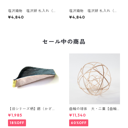
塩沢織物 塩沢絣 札入れ（焦
塩沢織物 塩沢絣 札入れ（灰
茶に白の十絣）
に銀鼠 ぎんねず の十絣）
¥4,840
¥4,840
セール中の商品
【旧シリーズ柄】餝（かざ
曲輪の球体 大・二重【曲輪
り）金具付き 小千谷縮コース
の弁当箱 発売記念・限定特別
¥1,985
¥11,340
ター（単品）
価格】
18%OFF
60%OFF