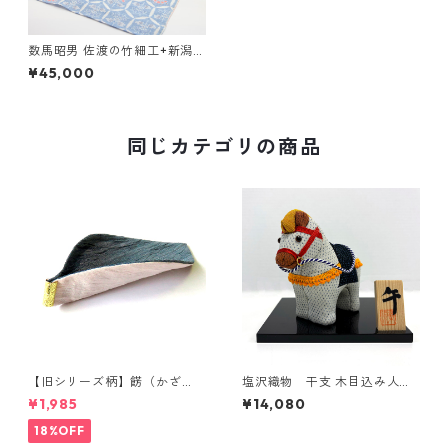
数馬昭男 佐渡の竹細工+新潟の
伝統織物 手提げバッグ
¥45,000
深 山路あみ【予約受付】
同じカテゴリの商品
【旧シリーズ柄】餝（かざ
塩沢織物 干支 木目込み人形
り）金具付き 小千谷縮コース
午（2種類）
¥1,985
¥14,080
ター（単品）
18%OFF