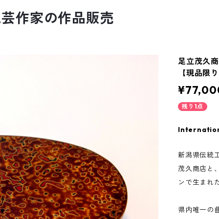
工芸作家の作品販売
足立茂久商
【現品限
¥77,00
残り1点
Internatio
新潟県伝統
茂久商店と
ンで生まれ
県内唯一の曲