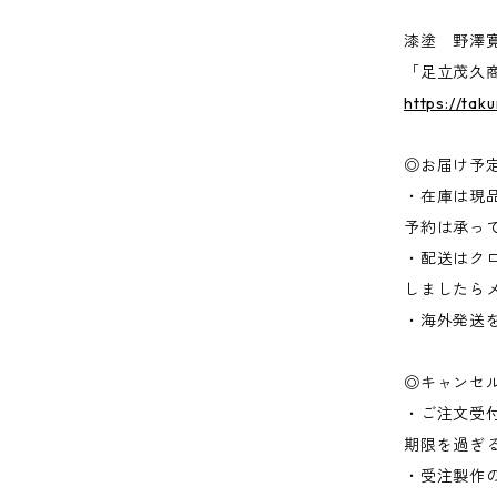
漆塗 野澤
「足立茂久商
https://ta
◎お届け予
・在庫は現
予約は承っ
・配送はク
しましたら
・海外発送
◎キャンセ
・ご注文受
期限を過ぎ
・受注製作