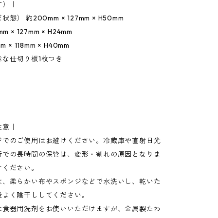
寸）｜
態） 約200mm × 127mm × H50mm
 × 127mm × H24mm
 × 118mm × H40mm
能な仕切り板1枚つき
注意｜
ジでのご使用はお避けください。冷蔵庫や直射日光
所での長時間の保管は、変形・割れの原因となりま
けください。
は、柔らかい布やスポンジなどで水洗いし、乾いた
後よく陰干ししてください。
は食器用洗剤をお使いいただけますが、金属製たわ