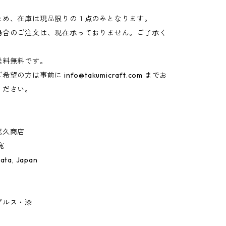
ため、在庫は現品限りの１点のみとなります。
場合のご注文は、現在承っておりません。ご了承く
送料無料です。
ご希望の方は事前に
info@takumicraft.com
までお
ください。
茂久商店
 寛
gata, Japan
プルス・漆