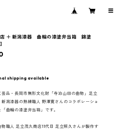
店 ＋ 新潟漆器 曲輪の漆塗弁当箱 錦塗
り】
0
nal shipping available
工芸品・長岡市無形文化財「寺泊山田の曲物」足立
、新潟漆器の熟練職人 野澤寛さんのコラボレーショ
た「曲輪の漆塗弁当箱」です。
物職人 足立茂久商店11代目 足立照久さんが製作す