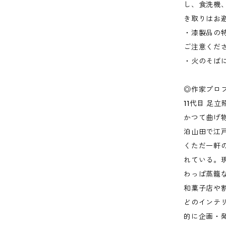
し、食洗機
き取りはお
・漆製品の
ご注意くだ
・火のそば
◎作家プロ
11代目 足
かつて曲げ
泊山田で江
くただ一軒
れている。
わっぱ蒸籠
和菓子店や
どのインテ
的に企画・