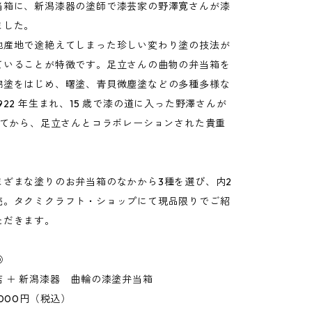
当箱に、新潟漆器の塗師で漆芸家の野澤寛さんが漆
ました。
他産地で途絶えてしまった珍しい変わり塗の技法が
ていることが特徴です。足立さんの曲物の弁当箱を
錦塗をはじめ、曙塗、青貝微塵塗などの多種多様な
922 年生まれ、15 歳で漆の道に入った野澤さんが
過ぎてから、足立さんとコラボレーションされた貴重
。
まざまな塗りのお弁当箱のなかから3種を選び、内2
売。タクミクラフト・ショップにて現品限りでご紹
ただきます。
◎
店 ＋ 新潟漆器 曲輪の漆塗弁当箱
,000円（税込）