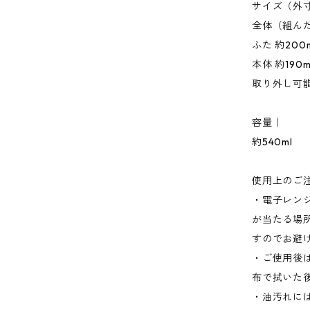
サイズ（外
全体（組んだ状
ふた 約200mm
本体 約190mm
取り外し可
容量｜
約540ml
使用上のご
・電子レン
が当たる場
すのでお避
・ご使用後
布で拭いた
・油汚れに