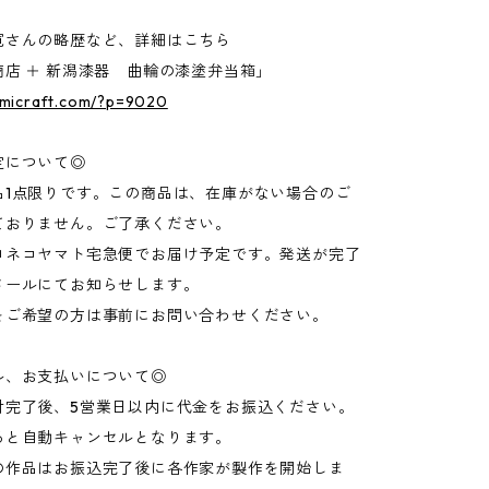
寛さんの略歴など、詳細はこちら
店 ＋ 新潟漆器 曲輪の漆塗弁当箱」
kumicraft.com/?p=9020
定について◎
品1点限りです。この商品は、在庫がない場合のご
ておりません。ご了承ください。
ロネコヤマト宅急便でお届け予定です。発送が完了
メールにてお知らせします。
をご希望の方は事前にお問い合わせください。
ル、お支払いについて◎
付完了後、5営業日以内に代金をお振込ください。
ると自動キャンセルとなります。
の作品はお振込完了後に各作家が製作を開始しま