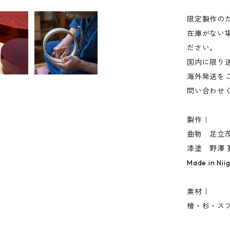
限定製作の
在庫がない
ださい。
国内に限り
海外発送を
問い合わせ
製作｜
曲物 足立
漆塗 野澤
Made in Nii
素材｜
檜・杉・ス