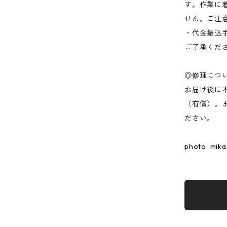
す。作業に
せん。ご注
・代金振込
ご了承くだ
◎修理につ
お届け後に
（有償）。
ださい。
photo: mika