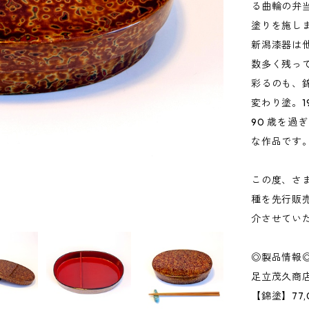
る曲輪の弁
塗りを施し
新潟漆器は
数多く残っ
彩るのも、
変わり塗。1
90 歳を
な作品です
この度、さ
種を先行販
介させてい
◎製品情報
足立茂久商
【錦塗】77