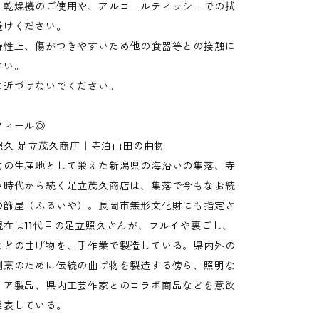
、乾燥機のご使用や、アルコールティッシュでの拭
避けください。
特性上、傷がつきやすいため他の食器等との接触に
さい。
に近づけないでください。
フィール◎
立照久 足立茂久商店｜寺泊山田の曲物
物の生産地として栄えた新潟県の海沿いの集落、寺
戸時代から続く足立茂久商店は、集落で今もなお続
の篩屋（ふるいや）。長岡市無形文化財にも指定さ
現在は11代目の足立照久さんが、フルイや裏ごし、
などの曲げ物を、手作業で製造している。県内外の
割烹のために伝統の曲げ物を製造する傍ら、照明な
リア製品、県内工芸作家とのコラボ商品などを意欲
発表している。