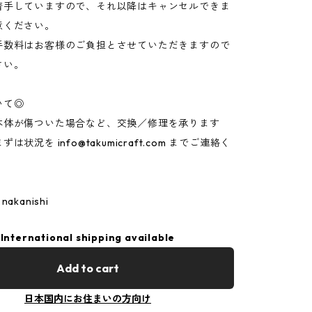
着手していますので、それ以降はキャンセルできま
意ください。
手数料はお客様のご負担とさせていただきますので
さい。
いて◎
本体が傷ついた場合など、交換／修理を承ります
まずは状況を
info@takumicraft.com
までご連絡く
 nakanishi
International shipping available
Add to cart
日本国内にお住まいの方向け