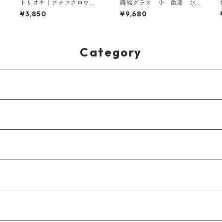
トリオキ｜アナフクロウ
蒔絵グラス 小 色漆 水
【タクミクラフト限定】
草
¥3,850
¥9,680
Category