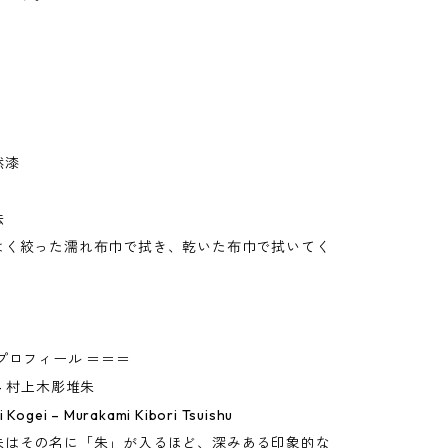
然漆
法
よく絞った濡れ布巾で拭き、乾いた布巾で拭いてく
プロフィール ＝＝＝
– 村上木彫堆朱
i Kogei – Murakami Kibori Tsuishu
朱はその名に「朱」が入るほど、深みある印象的な