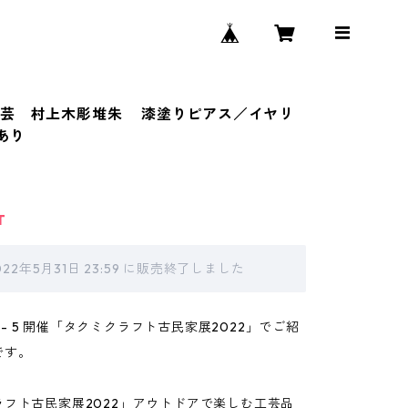
工芸 村上木彫堆朱 漆塗りピアス／イヤリ
あり
T
022年5月31日 23:59 に販売終了しました
/3 - 5 開催「タクミクラフト古民家展2022」でご紹
です。
ラフト古民家展2022」アウトドアで楽しむ工芸品