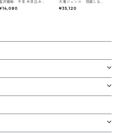
塩沢織物 干支 木目込み人
大滝ジュンコ 羽越しな
形 巳
布 サロンエプロン（生
¥14,080
¥35,120
成・チャコール）