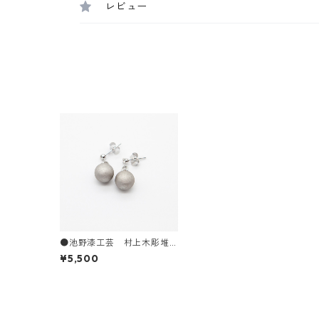
レビュー
●池野漆工芸 村上木彫堆
朱 漆塗りピアス／イヤリ
¥5,500
ング 2色あり