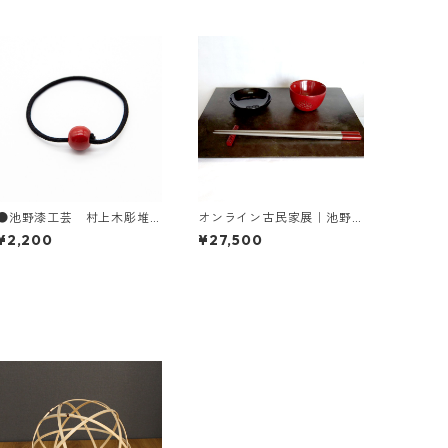
●池野漆工芸 村上木彫堆
オンライン古民家展｜池野
朱 漆塗り髪ゴム
漆工芸 村上木彫堆朱 お
¥2,200
¥27,500
家飲みセット