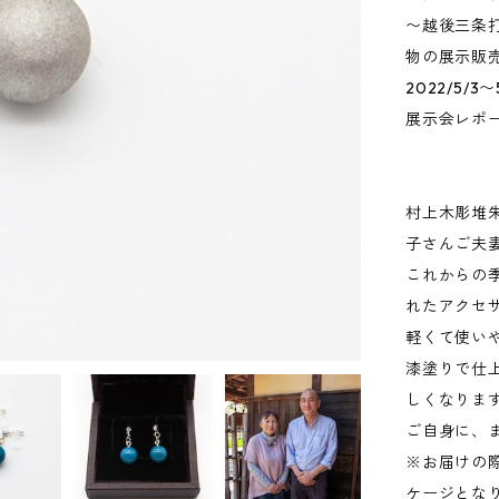
〜越後三条
物の展示販
2022/5/
展示会レポ
村上木彫堆
子さんご夫
これからの
れたアクセ
軽くて使い
漆塗りで仕
しくなりま
ご自身に、
※お届けの
ケージとな