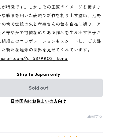
色が特徴です。しかしその王道のイメージを覆すよ
かな彩漆を用いた表現で新作を創り出す塗師、池野
その傍で伝統の朱と孝寿さんの色を自在に操り、ア
など華やかで可憐な彩りある作品を生み出す律子さ
京組紐とのコラボレーションもスタートし、ご夫婦
また新たな堆朱の世界を見せてくれています。
umicraft.com/?p=5879#02_ikeno
Ship to Japan only
Sold out
日本国内にお住まいの方向け
通報する