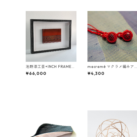
池野漆工芸+INCH FRAME
macramé マクラメ編みア
WORKS 村上木彫堆朱 彩
セサリー／村上木彫堆朱の
¥66,000
¥4,300
漆額「海の風景」
チャーム 1ヶ