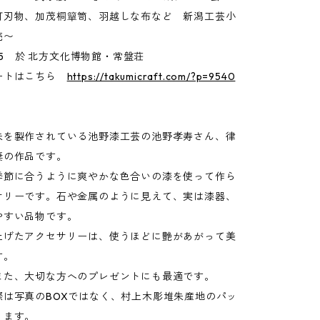
打刃物、加茂桐簞笥、羽越しな布など 新潟工芸小
売〜
3〜5 於 北方文化博物館・常盤荘
ートはこちら
https://takumicraft.com/?p=9540
朱を製作されている池野漆工芸の池野孝寿さん、律
妻の作品です。
季節に合うように爽やかな色合いの漆を使って作ら
サリーです。石や金属のように見えて、実は漆器、
やすい品物です。
上げたアクセサリーは、使うほどに艶があがって美
す。
また、大切な方へのプレゼントにも最適です。
際は写真のBOXではなく、村上木彫堆朱産地のパッ
ります。