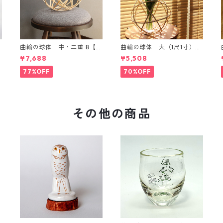
曲輪の球体 中・二重 B【エ
曲輪の球体 大（1尺1寸）
ンブレムオブジェ発売記
【エンブレムオブジェ発売
¥7,688
¥5,508
念・限定特別価格】
記念・限定特別価格】
77%OFF
70%OFF
その他の商品