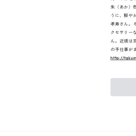
朱（あか）
うに、鮮や
孝寿さん。
クセサリー
ん。近頃は
の手仕事が
http://tak