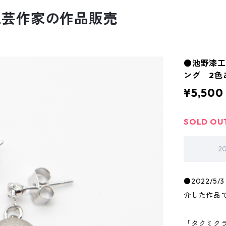
工芸作家の作品販売
●池野漆
ング 2色
¥5,500
SOLD OU
2
●2022/5
介した作品
「タクミク