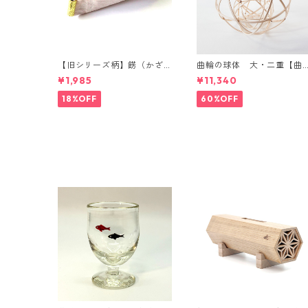
【旧シリーズ柄】餝（かざ
曲輪の球体 大・二重【曲
り）金具付き 小千谷縮コー
輪の弁当箱 発売記念・限定
¥1,985
¥11,340
スター（単品）
特別価格】
18%OFF
60%OFF