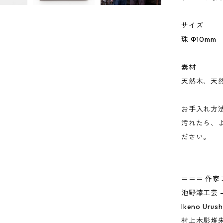
サイズ
珠 Φ10mm
素材
天然木、天
お手入れ方
汚れたら、
ださい。
＝＝＝ 作家
池野漆工芸 
Ikeno Urush
村上木彫堆