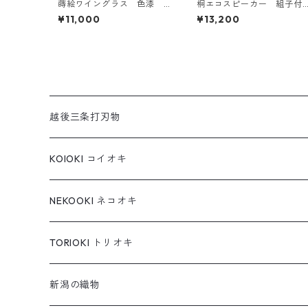
蒔絵ワイングラス 色漆
桐エコスピーカー 組子付
金魚
き 木地
¥11,000
¥13,200
越後三条打刃物
KOIOKI コイオキ
コイオキ in 特製桐箱
NEKOOKI ネコオキ
コイオキ in 小千谷縮
もちねこ
TORIOKI トリオキ
ちゃめねこ
新潟の織物