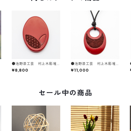
ク
●池野漆工芸 村上木彫堆
●池野漆工芸 村上木彫堆
朱 姫鏡 地紋
朱 堆朱ペンダント 算崩
¥8,800
¥11,000
し
セール中の商品