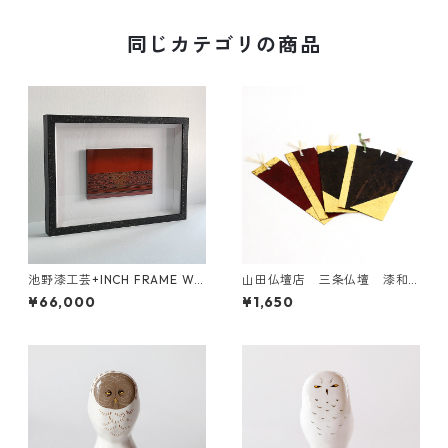
同じカテゴリの商品
池野漆工芸+INCH FRAME WO
山田仏壇店 三条仏壇 漆和
RKS 村上木彫堆朱 彩漆額
紙しおり 金箔入り
¥66,000
¥1,650
「海の風景」