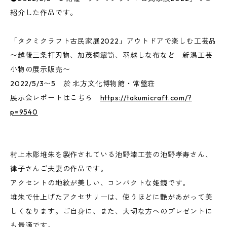
紹介した作品です。
「タクミクラフト古民家展2022」アウトドアで楽しむ工芸品
〜越後三条打刃物、加茂桐簞笥、羽越しな布など 新潟工芸
小物の展示販売〜
2022/5/3〜5 於 北方文化博物館・常盤荘
展示会レポートはこちら
https://takumicraft.com/?
p=9540
村上木彫堆朱を製作されている池野漆工芸の池野孝寿さん、
律子さんご夫妻の作品です。
アクセントの地紋が美しい、コンパクトな姫鏡です。
堆朱で仕上げたアクセサリーは、使うほどに艶があがって美
しくなります。ご自身に、また、大切な方へのプレゼントに
も最適です。