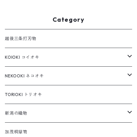
Category
越後三条打刃物
KOIOKI コイオキ
コイオキ in 特製桐箱
NEKOOKI ネコオキ
コイオキ in 小千谷縮
もちねこ
TORIOKI トリオキ
ちゃめねこ
新潟の織物
ねんねこ
羽越しな布
加茂桐簞笥