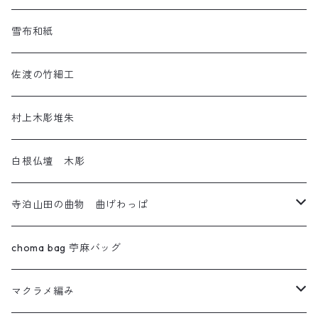
アートネコ
塩沢織物・越後上布
雪布和紙
小千谷織物
佐渡の竹細工
十日町織物
村上木彫堆朱
白根仏壇 木彫
寺泊山田の曲物 曲げわっぱ
わっぱセイロ
choma bag 苧麻バッグ
ウルトラセブン
マクラメ編み