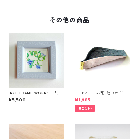
その他の商品
INCH FRAME WORKS 「ア
【旧シリーズ柄】餝（かざ
メリカン ブルー」hand writin
り）金具付き 小千谷縮コース
¥5,500
¥1,985
g frame【現品限り】
ター（単品）
18%OFF