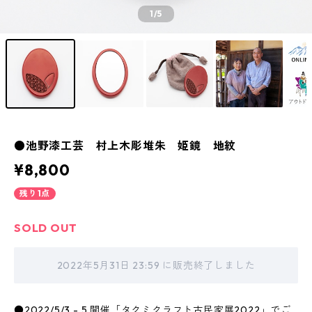
1
/5
●池野漆工芸 村上木彫堆朱 姫鏡 地紋
¥8,800
残り1点
SOLD OUT
2022年5月31日 23:59 に販売終了しました
●2022/5/3 - 5 開催「タクミクラフト古民家展2022」でご