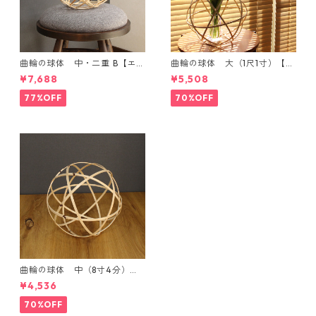
曲輪の球体 中・二重 B【エン
曲輪の球体 大（1尺1寸）【エ
ブレムオブジェ発売記念・限
ンブレムオブジェ発売記念・
¥7,688
¥5,508
定特別価格】
限定特別価格】
77%OFF
70%OFF
曲輪の球体 中（8寸4分）
【エンブレムオブジェ発売記
¥4,536
念・限定特別価格】
70%OFF