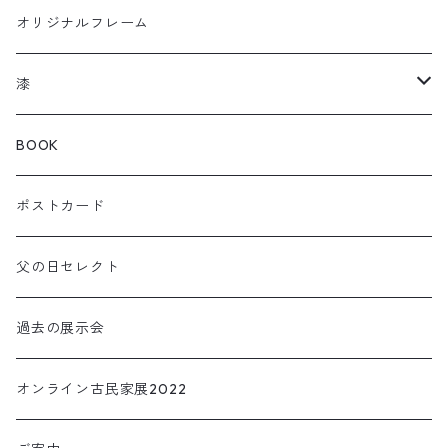
曲輪の弁当箱
フクロウ
オリジナルフレーム
曲輪スツール
カメレオン
漆
曲輪の球体
チャーム
箸おき
BOOK
KOIOKI コイオキ
ぐい呑み・カップ
ポストカード
NEKOOKI ネコオキ
アクセサリー
父の日セレクト
小物・インテリア
過去の展示会
TORIOKI トリオキ
オンライン古民家展2022