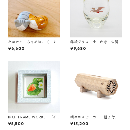
ネコオキ｜ちゃめねこ（しま
蒔絵グラス 小 色漆 朱鷺
しま ペア）【受注生産・予約
（とき）
¥6,600
¥9,680
受付中】
INCH FRAME WORKS 「イ
桐エコスピーカー 組子付
チゴ」hand writing frame
き 木地
¥5,500
¥13,200
【現品限り】