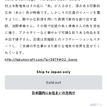
村上木彫堆朱はその名に「朱」が入るほど、深みある印象的
な朱（あか）色が特徴です。しかしその王道のイメージを覆
すように、鮮やかな彩漆を用いた表現で新作を創り出す塗
師、池野孝寿さん。その傍で伝統の朱と孝寿さんの色を自在
に操り、アクセサリーなど華やかで可憐な彩りある作品を生
み出す律子さん。近頃は京組紐とのコラボレーションもスタ
ートし、ご夫婦の手仕事がまた新たな堆朱の世界を見せてく
れています。
http://takumicraft.com/?p=5879#02_ikeno
Ship to Japan only
Sold out
日本国内にお住まいの方向け
通報する