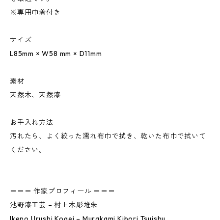
※専用巾着付き
サイズ
L85mm × W58 mm × D11mm
素材
天然木、天然漆
お手入れ方法
汚れたら、よく絞った濡れ布巾で拭き、乾いた布巾で拭いて
ください。
＝＝＝ 作家プロフィール ＝＝＝
池野漆工芸 – 村上木彫堆朱
Ikeno Urushi Kogei – Murakami Kibori Tsuishu