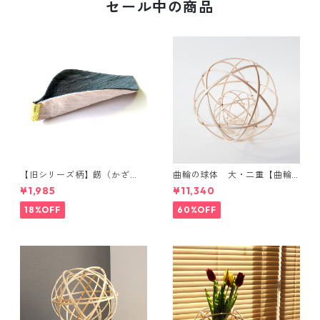
セール中の商品
【旧シリーズ柄】餝（かざ
曲輪の球体 大・二重【曲輪
り）金具付き 小千谷縮コース
の弁当箱 発売記念・限定特別
¥1,985
¥11,340
ター（単品）
価格】
18%OFF
60%OFF