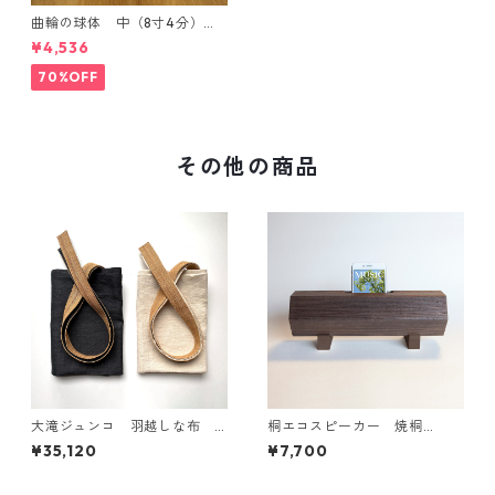
曲輪の球体 中（8寸4分）
【エンブレムオブジェ発売記
¥4,536
念・限定特別価格】
70%OFF
その他の商品
大滝ジュンコ 羽越しな布
桐エコスピーカー 焼桐
サロンエプロン（生成・チャ
（茶）
¥35,120
¥7,700
コール）