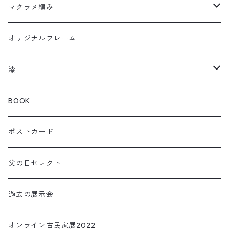
ウルトラセブン
マクラメ編み
曲輪の弁当箱
フクロウ
オリジナルフレーム
曲輪スツール
カメレオン
漆
曲輪の球体
チャーム
箸おき
BOOK
KOIOKI コイオキ
ぐい呑み・カップ
ポストカード
NEKOOKI ネコオキ
アクセサリー
父の日セレクト
小物・インテリア
過去の展示会
TORIOKI トリオキ
オンライン古民家展2022