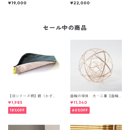
鈿ネックレス（ball）
鈿・丸粉ネックレス （cylinde
¥19,000
¥22,000
r）
セール中の商品
【旧シリーズ柄】餝（かざ
曲輪の球体 大・二重【曲輪
り）金具付き 小千谷縮コース
の弁当箱 発売記念・限定特別
¥1,985
¥11,340
ター（単品）
価格】
18%OFF
60%OFF