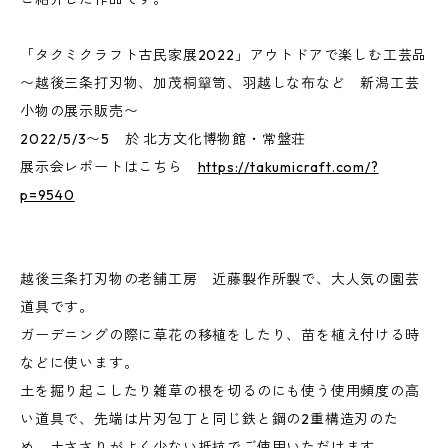
「タクミクラフト古民家展2022」アウトドアで楽しむ工芸品
〜越後三条打刃物、加茂桐簞笥、羽越しな布など 新潟工芸
小物の展示販売〜
2022/5/3〜5 於 北方文化博物館・常盤荘
展示会レポートはこちら
https://takumicraft.com/?
p=9540
越後三条打刃物の老舗工房 近藤製作所製で、大人気の園芸
道具です。
ガーデニングの際に草花の移植をしたり、苗を植え付ける時
などに使います。
土を掘り起こしたり雑草の根を切るのにも使う使用頻度の高
い道具で、先端は片刃包丁と同じ鉄と鋼の2重構造刃のた
め、土ささりがよく少ない抵抗でご使用いただけます。