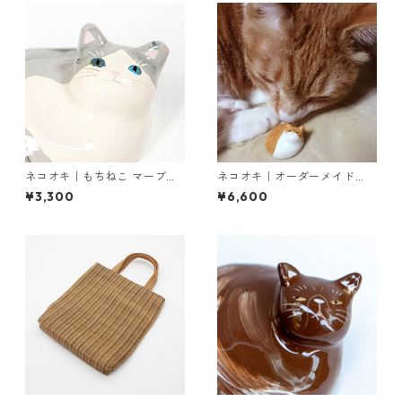
ネコオキ｜もちねこ マーブル
ネコオキ｜オーダーメイド
A【現品販売／受注製作 予約
【特注オプション】
¥3,300
¥6,600
受付中】タクミクラフト限定