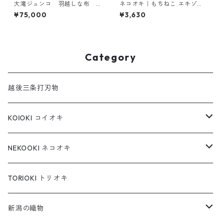
大滝ジュンコ 羽越しな布
ネコオキ｜もちねこ エキゾチ
しな布バッグ 青紺縞
ックショートヘア【受注製作
¥75,000
¥3,630
予約受付中／タクミクラフト
限定】
Category
越後三条打刃物
KOIOKI コイオキ
コイオキ in 特製桐箱
NEKOOKI ネコオキ
コイオキ in 小千谷縮
もちねこ
TORIOKI トリオキ
ちゃめねこ
新潟の織物