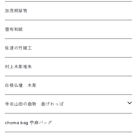
ねんねこ
羽越しな布
加茂桐簞笥
アートネコ
塩沢織物・越後上布
雪布和紙
小千谷織物
佐渡の竹細工
十日町織物
村上木彫堆朱
白根仏壇 木彫
寺泊山田の曲物 曲げわっぱ
わっぱセイロ
choma bag 苧麻バッグ