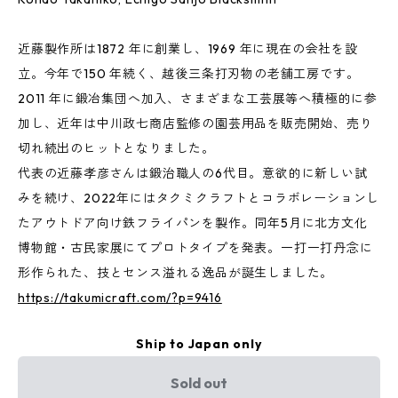
近藤製作所は1872 年に創業し、1969 年に現在の会社を設
立。今年で150 年続く、越後三条打刃物の老舗工房です。
2011 年に鍛冶集団へ加入、さまざまな工芸展等へ積極的に参
加し、近年は中川政七商店監修の園芸用品を販売開始、売り
切れ続出のヒットとなりました。
代表の近藤孝彦さんは鍛治職人の6代目。意欲的に新しい試
みを続け、2022年にはタクミクラフトとコラボレーションし
たアウトドア向け鉄フライパンを製作。同年5月に北方文化
博物館・古民家展にてプロトタイプを発表。一打一打丹念に
形作られた、技とセンス溢れる逸品が誕生しました。
https://takumicraft.com/?p=9416
Ship to Japan only
Sold out