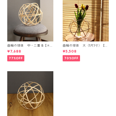
曲輪の球体 中・二重 B【エン
曲輪の球体 大（1尺1寸）【エ
ブレムオブジェ発売記念・限
ンブレムオブジェ発売記念・
¥7,688
¥5,508
定特別価格】
限定特別価格】
77%OFF
70%OFF