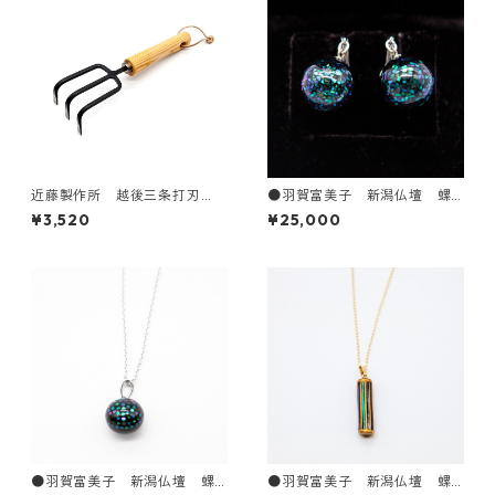
近藤製作所 越後三条打刃
●羽賀富美子 新潟仏壇 螺
物 耕耘フォーク 小
鈿イヤリング（ball）
¥3,520
¥25,000
●羽賀富美子 新潟仏壇 螺
●羽賀富美子 新潟仏壇 螺