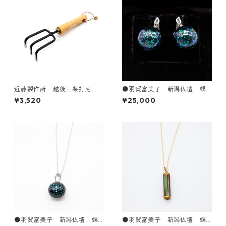
近藤製作所 越後三条打刃
●羽賀富美子 新潟仏壇 螺
物 耕耘フォーク 小
鈿イヤリング（ball）
¥3,520
¥25,000
●羽賀富美子 新潟仏壇 螺
●羽賀富美子 新潟仏壇 螺