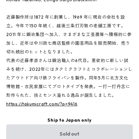
近藤製作所は1872 年に創業し、1969 年に現在の会社を設
立。今年で150 年続く、越後三条打刃物の老舗工房です。
2011 年に鍛冶集団へ加入、さまざまな工芸展等へ積極的に参
加し、近年は中川政七商店監修の園芸用品を販売開始、売り
切れ続出のヒットとなりました。
代表の近藤孝彦さんは鍛治職人の6代目。意欲的に新しい試
みを続け、2022年にはタクミクラフトとコラボレーションし
たアウトドア向け鉄フライパンを製作。同年5月に北方文化
博物館・古民家展にてプロトタイプを発表。一打一打丹念に
形作られた、技とセンス溢れる逸品が誕生しました。
https://takumicraft.com/?p=9416
Ship to Japan only
Sold out