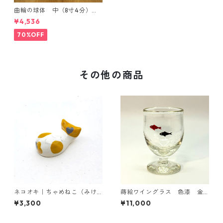
曲輪の球体 中（8寸4分）
【エンブレムオブジェ発売記
¥4,536
念・限定特別価格】
70%OFF
その他の商品
ネコオキ｜ちゃめねこ（みけ
蒔絵ワイングラス 色漆 金
ハート）【受注生産・予約受
魚
¥3,300
¥11,000
付中】