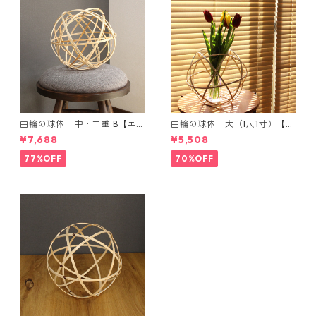
曲輪の球体 中・二重 B【エン
曲輪の球体 大（1尺1寸）【エ
ブレムオブジェ発売記念・限
ンブレムオブジェ発売記念・
¥7,688
¥5,508
定特別価格】
限定特別価格】
77%OFF
70%OFF