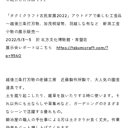
「タクミクラフト古民家展2022」アウトドアで楽しむ工芸品
〜越後三条打刃物、加茂桐簞笥、羽越しな布など 新潟工芸
小物の展示販売〜
2022/5/3〜5 於 北方文化博物館・常盤荘
展示会レポートはこちら
https://takumicraft.com/?
p=9540
越後三条打刃物の老舗工房 近藤製作所製で、大人気の園芸
道具です。
土を掘り起こしたり、雑草を抜いたりする時に使います。そ
れ以外にも土ならしや草集めなど、ガーデニングのさまざま
なシーンで活躍する優れもの。
鍛冶屋の職人の手仕事による刃は土ささりが良く丈夫。作業
効率をぐっと押し上げてくれます。