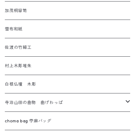
ねんねこ
羽越しな布
加茂桐簞笥
アートネコ
塩沢織物・越後上布
雪布和紙
小千谷織物
佐渡の竹細工
十日町織物
村上木彫堆朱
白根仏壇 木彫
寺泊山田の曲物 曲げわっぱ
わっぱセイロ
choma bag 苧麻バッグ