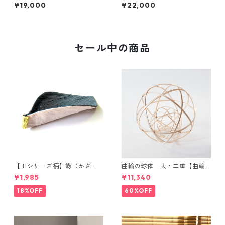
鈿ネックレス（ball）
鈿・丸粉ネックレス （cylinde
¥19,000
¥22,000
r）
セール中の商品
【旧シリーズ柄】餝（かざ
曲輪の球体 大・二重【曲輪
り）金具付き 小千谷縮コース
の弁当箱 発売記念・限定特別
¥1,985
¥11,340
ター（単品）
価格】
18%OFF
60%OFF