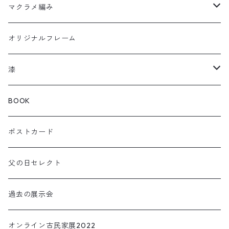
ウルトラセブン
マクラメ編み
曲輪の弁当箱
フクロウ
オリジナルフレーム
曲輪スツール
カメレオン
漆
曲輪の球体
チャーム
箸おき
BOOK
KOIOKI コイオキ
ぐい呑み・カップ
ポストカード
NEKOOKI ネコオキ
アクセサリー
父の日セレクト
小物・インテリア
過去の展示会
TORIOKI トリオキ
オンライン古民家展2022