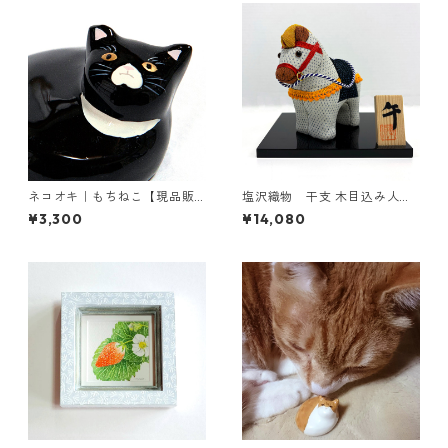
ネコオキ｜もちねこ【現品販
塩沢織物 干支 木目込み人形
売／受注製作 予約受付中】タ
午（2種類）
¥3,300
¥14,080
クミクラフト限定