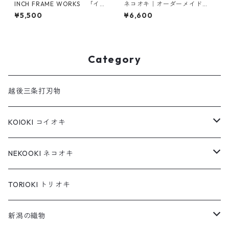
INCH FRAME WORKS 「イ
ネコオキ｜オーダーメイド
チゴ」hand writing frame
【特注オプション】
¥5,500
¥6,600
【現品限り】
Category
越後三条打刃物
KOIOKI コイオキ
コイオキ in 特製桐箱
NEKOOKI ネコオキ
コイオキ in 小千谷縮
もちねこ
TORIOKI トリオキ
ちゃめねこ
新潟の織物