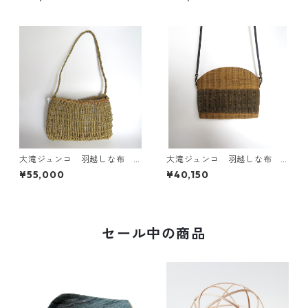
紐：しな糸の編み縄）
大滝ジュンコ 羽越しな布
大滝ジュンコ 羽越しな布
しな糸とヒロイの縄バッグ
サコッシュバッグ（肩紐：レ
¥55,000
¥40,150
ザー）
セール中の商品