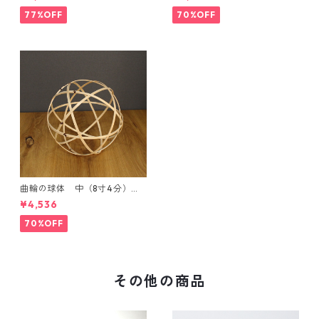
定特別価格】
限定特別価格】
77%OFF
70%OFF
曲輪の球体 中（8寸4分）
【エンブレムオブジェ発売記
¥4,536
念・限定特別価格】
70%OFF
その他の商品