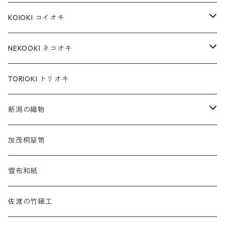
KOIOKI コイオキ
コイオキ in 特製桐箱
NEKOOKI ネコオキ
コイオキ in 小千谷縮
もちねこ
TORIOKI トリオキ
ちゃめねこ
新潟の織物
ねんねこ
羽越しな布
加茂桐簞笥
アートネコ
塩沢織物・越後上布
雪布和紙
小千谷織物
佐渡の竹細工