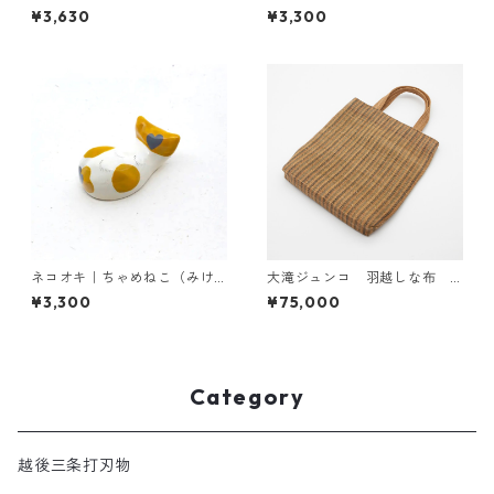
ックショートヘア【受注製作
け）【現品販売・予約受付
¥3,630
¥3,300
予約受付中／タクミクラフト
中】
限定】
ネコオキ｜ちゃめねこ（みけ
大滝ジュンコ 羽越しな布
ハート）【受注生産・予約受
しな布バッグ 青紺縞
¥3,300
¥75,000
付中】
Category
越後三条打刃物