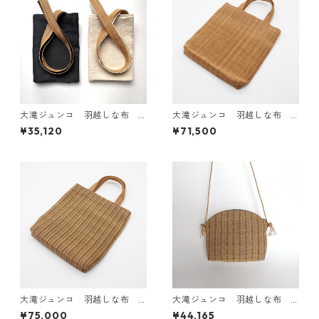
大滝ジュンコ 羽越しな布
大滝ジュンコ 羽越しな布
サロンエプロン（生成・チャ
しな布バッグ 無地／部分縞
¥35,120
¥71,500
コール）
大滝ジュンコ 羽越しな布
大滝ジュンコ 羽越しな布
しな布バッグ 青紺縞
紫縞のサコッシュバッグ（肩
¥75,000
¥44,165