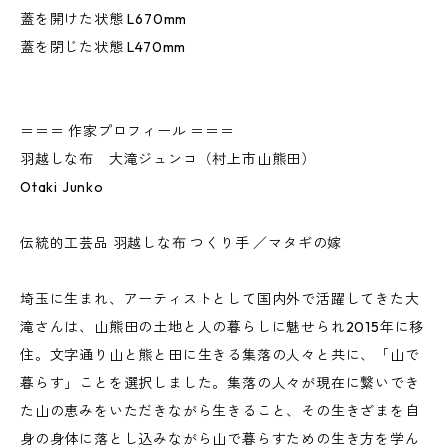
蓋を開けた状態 L670mm
蓋を閉じた状態 L470mm
＝＝＝ 作家プロフィール ＝＝＝
羽越しな布 大滝ジュンコ（村上市山熊田）
Otaki Junko
伝統的工芸品 羽越しな布 つくり手 ／マタギの嫁
埼玉に生まれ、アーティストとして国内外で活躍してきた大
滝さんは、山熊田の土地と人の暮らしに魅せられ2015年に移
住。文字通り山と熊と田に生きる集落の人々と共に、「山で
暮らす」ことを選択しました。集落の人々が現在に繋いでき
た山の恵みをいただきながら生きること、その生きざまを自
身の身体に落とし込みながら山で暮らすための生き方を学ん