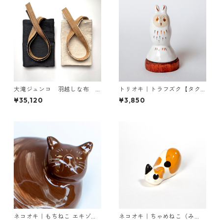
大滝ジュンコ 羽越しな布
トリオキ｜トラフズク【タク
サロンエプロン（生成・チャ
ミクラフト限定】
¥35,120
¥3,850
コール）
ネコオキ｜もちねこ エキゾチ
ネコオキ｜ちゃめねこ（み