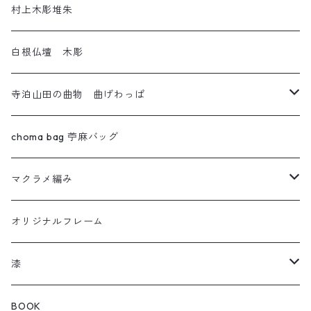
十日町織物
村上木彫堆朱
白根仏壇 木彫
寺泊山田の曲物 曲げわっぱ
わっぱセイロ
choma bag 苧麻バッグ
ウルトラセブン
マクラメ編み
曲輪の弁当箱
フクロウ
オリジナルフレーム
曲輪スツール
カメレオン
漆
曲輪の球体
チャーム
箸おき
BOOK