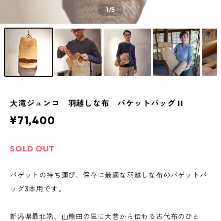
1
/5
大滝ジュンコ 羽越しな布 バケットバッグ II
¥71,400
SOLD OUT
バゲットの持ち運び、保存に最適な羽越しな布のバゲットバ
ッグ3本用です。
新潟県最北端、山熊田の里に大昔から伝わる古代布のひと