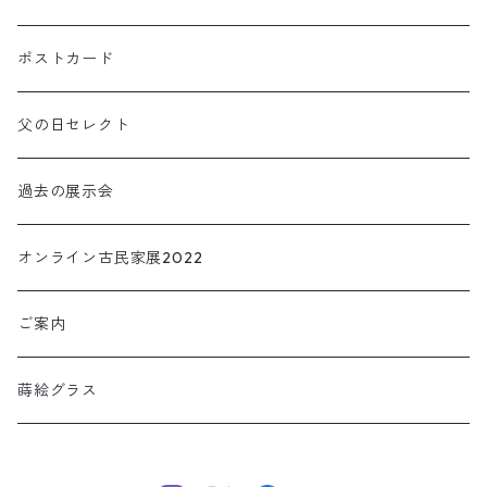
KOIOKI コイオキ
ぐい呑み・カップ
ポストカード
NEKOOKI ネコオキ
アクセサリー
父の日セレクト
小物・インテリア
過去の展示会
TORIOKI トリオキ
オンライン古民家展2022
ご案内
蒔絵グラス