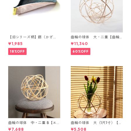
【旧シリーズ柄】餝（かざ
曲輪の球体 大・二重【曲輪
り）金具付き 小千谷縮コース
の弁当箱 発売記念・限定特別
¥1,985
¥11,340
ター（単品）
価格】
18%OFF
60%OFF
曲輪の球体 中・二重 B【エン
曲輪の球体 大（1尺1寸）【エ
ブレムオブジェ発売記念・限
ンブレムオブジェ発売記念・
¥7,688
¥5,508